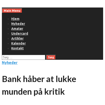
Skip
to
Main Menu
content
Hjem
Nyheder
Amatør
Undercard
Artikler
Kalender
Kontakt
Søg
efter:
Nyheder
Bank håber at lukke
munden på kritik