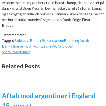
verdensmester, og det her er den bedste kamp, der har været på
dansk grund siden Kessler. Der har ikke været så stor en kamp,
og så dygtig en udlandsbokser i Danmark siden dengang. Så det
her burde lukke munden,” siger Jacob Bank ifølge Ekstra
Bladet.
Kommentarer
Tagged
Boksenyt
Bokser
Boksestævne
Boksning
Jacob
Bank
Thomas Kyø
Tyron Zeuge
WBO Global
Share
Tweet
Share
Related Posts
Aftab mod argentiner i England
15. august