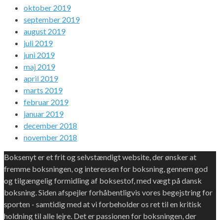
oktober 2019
september 2019
august 2019
juli 2019
juni 2019
maj 2019
april 2019
marts 2019
februar 2019
januar 2019
december 2018
november 2018
Boksenyt er et frit og selvstændigt website, der ønsker at
fremme boksningen, og interessen for boksning, gennem god
og tilgængelig formidling af boksestof, med vægt på dansk
boksning. Siden afspejler forhåbentligvis vores begejstring for
sporten - samtidig med at vi forbeholder os ret til en kritisk
holdning til alle lejre. Det er passionen for boksningen, der