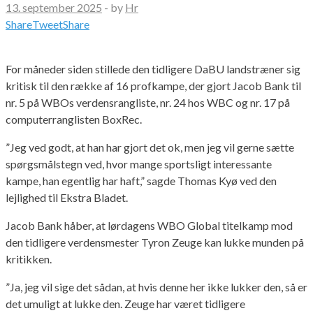
13. september 2025
-
by
Hr
Share
Tweet
Share
For måneder siden stillede den tidligere DaBU landstræner sig
kritisk til den række af 16 profkampe, der gjort Jacob Bank til
nr. 5 på WBOs verdensrangliste, nr. 24 hos WBC og nr. 17 på
computerranglisten BoxRec.
”Jeg ved godt, at han har gjort det ok, men jeg vil gerne sætte
spørgsmålstegn ved, hvor mange sportsligt interessante
kampe, han egentlig har haft,” sagde Thomas Kyø ved den
lejlighed til Ekstra Bladet.
Jacob Bank håber, at lørdagens WBO Global titelkamp mod
den tidligere verdensmester Tyron Zeuge kan lukke munden på
kritikken.
”Ja, jeg vil sige det sådan, at hvis denne her ikke lukker den, så er
det umuligt at lukke den. Zeuge har været tidligere