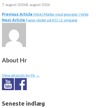
7. august 2026
8. august 2026
Nikki Møller mod georgier i Vejle
Indlægsnavigation
Previous Article
Faour vinder på KO i 2. omgang
Next Article
About Hr
View all posts by Hr
→
Seneste indlæg