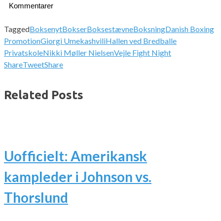
Kommentarer
Tagged
Boksenyt
Bokser
Boksestævne
Boksning
Danish Boxing
Promotion
Giorgi Umekashvili
Hallen ved Bredballe
Privatskole
Nikki Møller Nielsen
Vejle Fight Night
Share
Tweet
Share
Related Posts
Uofficielt: Amerikansk
kampleder i Johnson vs.
Thorslund