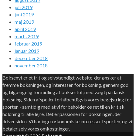
juli 2019
juni 2019
maj 2019
april 2019
marts 2019
februar 2019
januar 2019
december 2018
november 2018
Boksenyt er et frit og selvstændigt website, der ønsker at
fremme boksningen, og interessen for boksning, gennem god
og tilgængelig formidling af boksestof, med vægt på dansk
boksning. Siden afspejler forhåbentligvis vores begejstring for
sporten - samtidig med at vi forbeholder os ret til en kritisk
holdning til alle lejre. Det er passionen for boksningen, der
driver siden. Vi har ingen økonomiske interesser i sporten, og vi
betaler selv vores omkostninger.
Copyright © 2026
Boksenyt
.