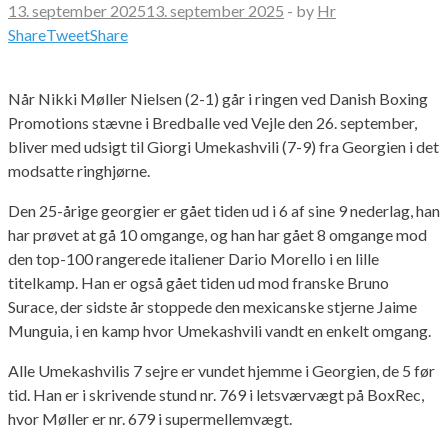
13. september 2025
13. september 2025
-
by
Hr
Share
Tweet
Share
Når Nikki Møller Nielsen (2-1) går i ringen ved Danish Boxing
Promotions stævne i Bredballe ved Vejle den 26. september,
bliver med udsigt til Giorgi Umekashvili (7-9) fra Georgien i det
modsatte ringhjørne.
Den 25-årige georgier er gået tiden ud i 6 af sine 9 nederlag, han
har prøvet at gå 10 omgange, og han har gået 8 omgange mod
den top-100 rangerede italiener Dario Morello i en lille
titelkamp. Han er også gået tiden ud mod franske Bruno
Surace, der sidste år stoppede den mexicanske stjerne Jaime
Munguia, i en kamp hvor Umekashvili vandt en enkelt omgang.
Alle Umekashvilis 7 sejre er vundet hjemme i Georgien, de 5 før
tid. Han er i skrivende stund nr. 769 i letsværvægt på BoxRec,
hvor Møller er nr. 679 i supermellemvægt.