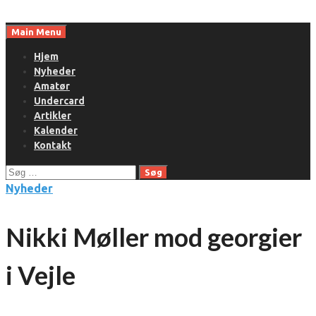
Skip
to
Main Menu
content
Hjem
Nyheder
Amatør
Undercard
Artikler
Kalender
Kontakt
Søg
efter:
Nyheder
Nikki Møller mod georgier
i Vejle