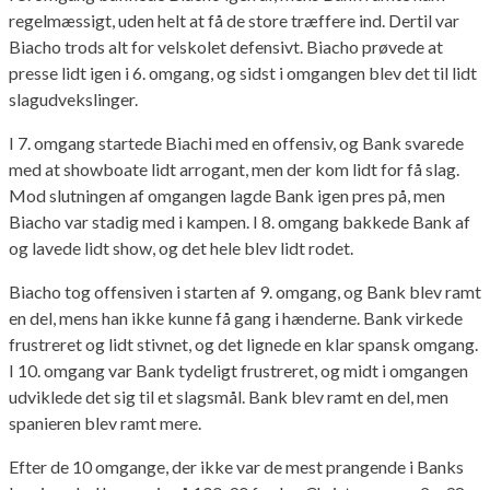
regelmæssigt, uden helt at få de store træffere ind. Dertil var
Biacho trods alt for velskolet defensivt. Biacho prøvede at
presse lidt igen i 6. omgang, og sidst i omgangen blev det til lidt
slagudvekslinger.
I 7. omgang startede Biachi med en offensiv, og Bank svarede
med at showboate lidt arrogant, men der kom lidt for få slag.
Mod slutningen af omgangen lagde Bank igen pres på, men
Biacho var stadig med i kampen. I 8. omgang bakkede Bank af
og lavede lidt show, og det hele blev lidt rodet.
Biacho tog offensiven i starten af 9. omgang, og Bank blev ramt
en del, mens han ikke kunne få gang i hænderne. Bank virkede
frustreret og lidt stivnet, og det lignede en klar spansk omgang.
I 10. omgang var Bank tydeligt frustreret, og midt i omgangen
udviklede det sig til et slagsmål. Bank blev ramt en del, men
spanieren blev ramt mere.
Efter de 10 omgange, der ikke var de mest prangende i Banks