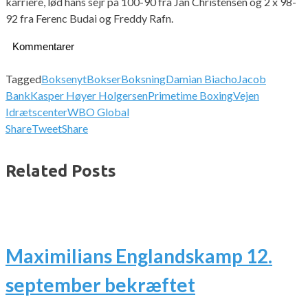
karriere, lød hans sejr på 100-90 fra Jan Christensen og 2 x 98-
92 fra Ferenc Budai og Freddy Rafn.
Kommentarer
Tagged
Boksenyt
Bokser
Boksning
Damian Biacho
Jacob
Bank
Kasper Høyer Holgersen
Primetime Boxing
Vejen
Idrætscenter
WBO Global
Share
Tweet
Share
Related Posts
Maximilians Englandskamp 12.
september bekræftet