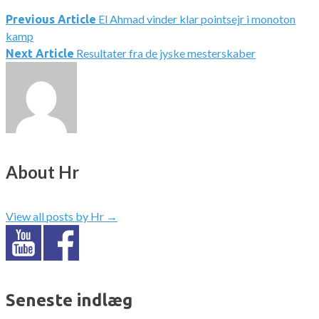
El Ahmad vinder klar pointsejr i monoton
Indlægsnavigation
Previous Article
kamp
Resultater fra de jyske mesterskaber
Next Article
About Hr
View all posts by Hr
→
Seneste indlæg