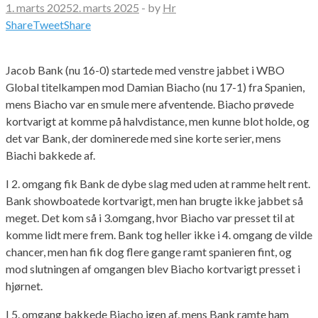
1. marts 2025
2. marts 2025
-
by
Hr
Share
Tweet
Share
Jacob Bank (nu 16-0) startede med venstre jabbet i WBO
Global titelkampen mod Damian Biacho (nu 17-1) fra Spanien,
mens Biacho var en smule mere afventende. Biacho prøvede
kortvarigt at komme på halvdistance, men kunne blot holde, og
det var Bank, der dominerede med sine korte serier, mens
Biachi bakkede af.
I 2. omgang fik Bank de dybe slag med uden at ramme helt rent.
Bank showboatede kortvarigt, men han brugte ikke jabbet så
meget. Det kom så i 3.omgang, hvor Biacho var presset til at
komme lidt mere frem. Bank tog heller ikke i 4. omgang de vilde
chancer, men han fik dog flere gange ramt spanieren fint, og
mod slutningen af omgangen blev Biacho kortvarigt presset i
hjørnet.
I 5. omgang bakkede Biacho igen af, mens Bank ramte ham