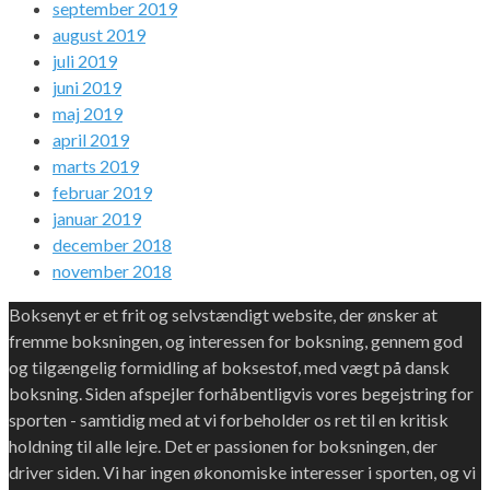
september 2019
august 2019
juli 2019
juni 2019
maj 2019
april 2019
marts 2019
februar 2019
januar 2019
december 2018
november 2018
Boksenyt er et frit og selvstændigt website, der ønsker at
fremme boksningen, og interessen for boksning, gennem god
og tilgængelig formidling af boksestof, med vægt på dansk
boksning. Siden afspejler forhåbentligvis vores begejstring for
sporten - samtidig med at vi forbeholder os ret til en kritisk
holdning til alle lejre. Det er passionen for boksningen, der
driver siden. Vi har ingen økonomiske interesser i sporten, og vi