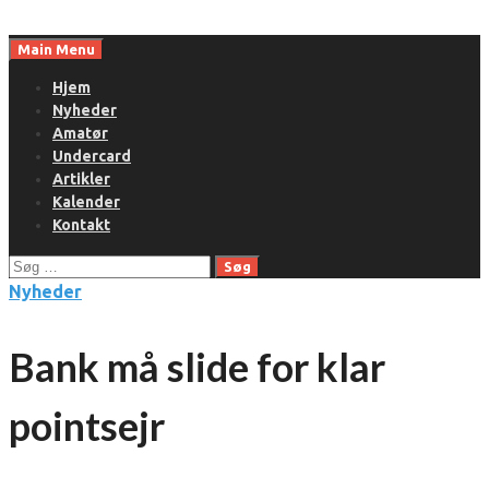
Skip
to
Main Menu
content
Hjem
Nyheder
Amatør
Undercard
Artikler
Kalender
Kontakt
Søg
efter:
Nyheder
Bank må slide for klar
pointsejr