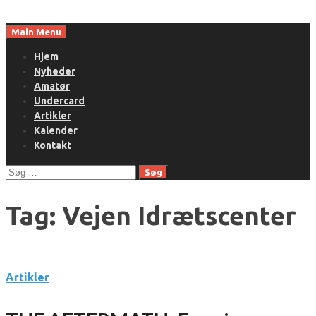
Skip
to
Main Menu
content
Hjem
Nyheder
Amatør
Undercard
Artikler
Kalender
Kontakt
Søg
efter:
Tag:
Vejen Idrætscenter
Artikler