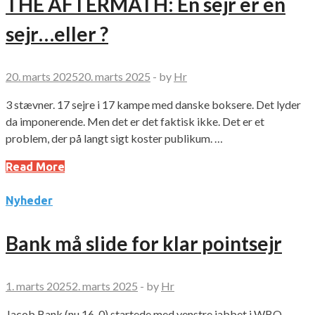
THE AFTERMATH: En sejr er en
sejr…eller ?
20. marts 2025
20. marts 2025
-
by
Hr
3 stævner. 17 sejre i 17 kampe med danske boksere. Det lyder
da imponerende. Men det er det faktisk ikke. Det er et
problem, der på langt sigt koster publikum. …
Read More
Nyheder
Bank må slide for klar pointsejr
1. marts 2025
2. marts 2025
-
by
Hr
Jacob Bank (nu 16-0) startede med venstre jabbet i WBO