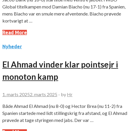
Global titelkampen mod Damian Biacho (nu 17-1) fra Spanien,
mens Biacho var en smule mere afventende. Biacho prøvede
kortvarigt at …
Read More
Nyheder
El Ahmad vinder klar pointsejr i
monoton kamp
1. marts 2025
2. marts 2025
-
by
Hr
Både Ahmad El Ahmad (nu 8-0) og Hector Brea (nu 11-2) fra
Spanien startede med lidt stillingskrig fra afstand, og El Ahmad
prøvede at tage styringen med jabs. Der var …