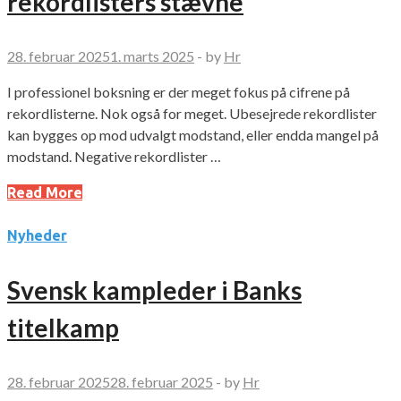
rekordlisters stævne
28. februar 2025
1. marts 2025
-
by
Hr
I professionel boksning er der meget fokus på cifrene på
rekordlisterne. Nok også for meget. Ubesejrede rekordlister
kan bygges op mod udvalgt modstand, eller endda mangel på
modstand. Negative rekordlister …
Read More
Nyheder
Svensk kampleder i Banks
titelkamp
28. februar 2025
28. februar 2025
-
by
Hr