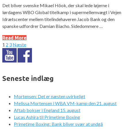
Det bliver svenske Mikael Höok, der skal lede løjerne i
lørdagens WBO Global titelkamp i supermellemvægt i Vejen
Idrætscenter mellem titelindehaveren Jacob Bank og den
spanske udfordrer Damian Biacho. Sidedommere …
Read More
1
2
3
Næste
Indlægsinddeling
Seneste indlæg
Mortensen: Det er næsten uvirkeligt
Melissa Mortensen i WBA VM-kamp den 21. august
Aftab bokser i England 15. august
Lucas Ashira til Primetime Boxing
Primetime Boxing: Bank bliver svær at undgå