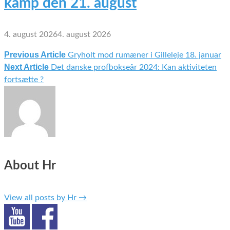
kamp den 21. august
4. august 2026
4. august 2026
Previous Article
Gryholt mod rumæner i Gilleleje 18. januar
Indlægsnavigation
Next Article
Det danske profbokseår 2024: Kan aktiviteten
fortsætte ?
About Hr
View all posts by Hr
→