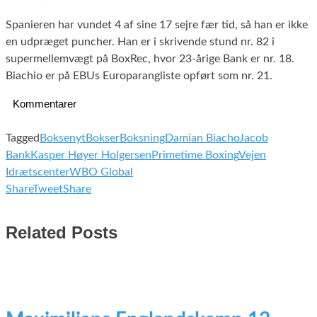
Spanieren har vundet 4 af sine 17 sejre fær tid, så han er ikke
en udpræget puncher. Han er i skrivende stund nr. 82 i
supermellemvægt på BoxRec, hvor 23-årige Bank er nr. 18.
Biachio er på EBUs Europarangliste opført som nr. 21.
Kommentarer
Tagged
Boksenyt
Bokser
Boksning
Damian Biacho
Jacob
Bank
Kasper Høyer Holgersen
Primetime Boxing
Vejen
Idrætscenter
WBO Global
Share
Tweet
Share
Related Posts