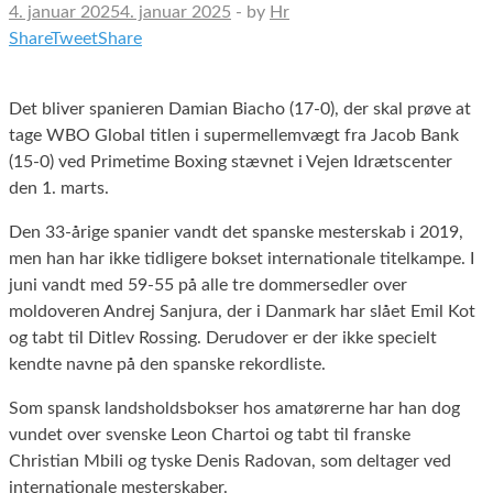
4. januar 2025
4. januar 2025
-
by
Hr
Share
Tweet
Share
Det bliver spanieren Damian Biacho (17-0), der skal prøve at
tage WBO Global titlen i supermellemvægt fra Jacob Bank
(15-0) ved Primetime Boxing stævnet i Vejen Idrætscenter
den 1. marts.
Den 33-årige spanier vandt det spanske mesterskab i 2019,
men han har ikke tidligere bokset internationale titelkampe. I
juni vandt med 59-55 på alle tre dommersedler over
moldoveren Andrej Sanjura, der i Danmark har slået Emil Kot
og tabt til Ditlev Rossing. Derudover er der ikke specielt
kendte navne på den spanske rekordliste.
Som spansk landsholdsbokser hos amatørerne har han dog
vundet over svenske Leon Chartoi og tabt til franske
Christian Mbili og tyske Denis Radovan, som deltager ved
internationale mesterskaber.