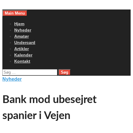
Skip
to
Main Menu
content
Hjem
Nyheder
Amatør
Undercard
Artikler
Kalender
Kontakt
Søg
efter:
Nyheder
Bank mod ubesejret
spanier i Vejen