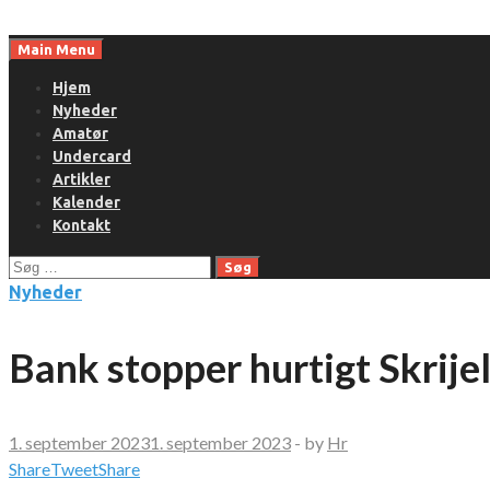
Skip
to
Main Menu
content
Hjem
Nyheder
Amatør
Undercard
Artikler
Kalender
Kontakt
Søg
efter:
Nyheder
Bank stopper hurtigt Skrijel
1. september 2023
1. september 2023
-
by
Hr
Share
Tweet
Share