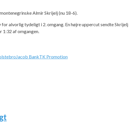
montenegrinske Almir Skrijelj (nu 18-6).
or alvorlig tydeligt i 2. omgang. En højre uppercut sendte Skrijelj 
er 1:32 af omgangen.
lstebro
Jacob Bank
TK Promotion
gt