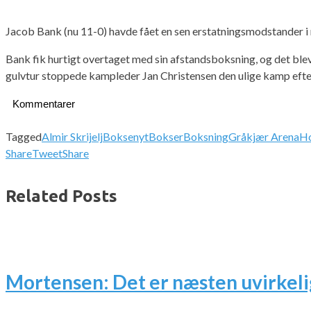
Jacob Bank (nu 11-0) havde fået en sen erstatningsmodstander i 
Bank fik hurtigt overtaget med sin afstandsboksning, og det blev f
gulvtur stoppede kampleder Jan Christensen den ulige kamp eft
Kommentarer
Tagged
Almir Skrijelj
Boksenyt
Bokser
Boksning
Gråkjær Arena
Ho
Share
Tweet
Share
Related Posts
Mortensen: Det er næsten uvirkeli