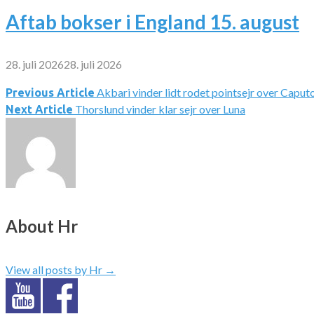
Aftab bokser i England 15. august
28. juli 2026
28. juli 2026
Akbari vinder lidt rodet pointsejr over Caput
Indlægsnavigation
Previous Article
Thorslund vinder klar sejr over Luna
Next Article
About Hr
View all posts by Hr
→