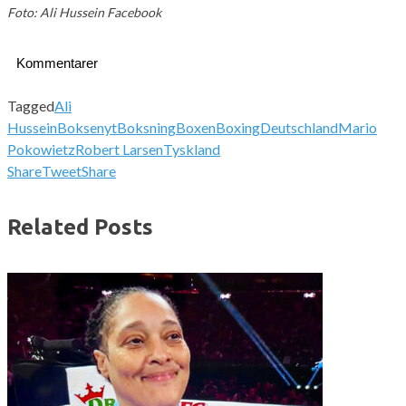
Foto: Ali Hussein Facebook
Kommentarer
Tagged
Ali
Hussein
Boksenyt
Boksning
Boxen
Boxing
Deutschland
Mario
Pokowietz
Robert Larsen
Tyskland
Share
Tweet
Share
Related Posts