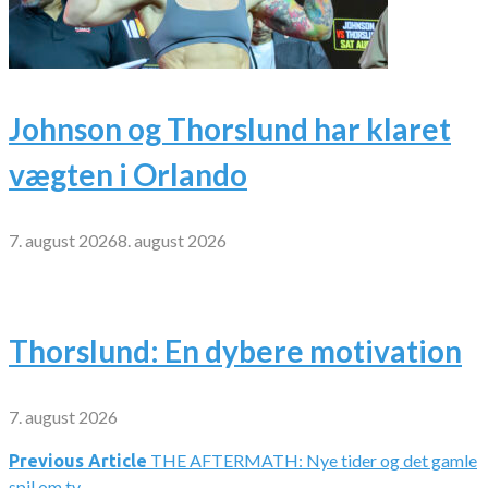
Johnson og Thorslund har klaret
vægten i Orlando
7. august 2026
8. august 2026
Thorslund: En dybere motivation
7. august 2026
THE AFTERMATH: Nye tider og det gamle
Indlægsnavigation
Previous Article
spil om tv