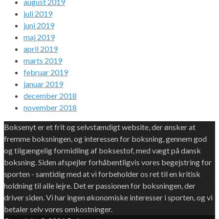
august 2019
juli 2019
juni 2019
maj 2019
april 2019
marts 2019
februar 2019
januar 2019
december 2018
november 2018
Boksenyt er et frit og selvstændigt website, der ønsker at
fremme boksningen, og interessen for boksning, gennem god
og tilgængelig formidling af boksestof, med vægt på dansk
boksning. Siden afspejler forhåbentligvis vores begejstring for
sporten - samtidig med at vi forbeholder os ret til en kritisk
holdning til alle lejre. Det er passionen for boksningen, der
driver siden. Vi har ingen økonomiske interesser i sporten, og vi
betaler selv vores omkostninger.