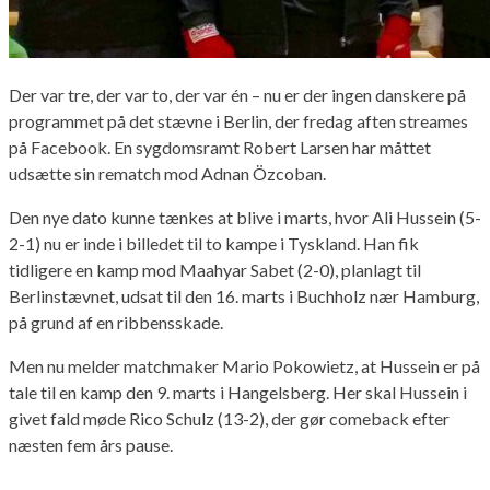
Der var tre, der var to, der var én – nu er der ingen danskere på
programmet på det stævne i Berlin, der fredag aften streames
på Facebook. En sygdomsramt Robert Larsen har måttet
udsætte sin rematch mod Adnan Özcoban.
Den nye dato kunne tænkes at blive i marts, hvor Ali Hussein (5-
2-1) nu er inde i billedet til to kampe i Tyskland. Han fik
tidligere en kamp mod Maahyar Sabet (2-0), planlagt til
Berlinstævnet, udsat til den 16. marts i Buchholz nær Hamburg,
på grund af en ribbensskade.
Men nu melder matchmaker Mario Pokowietz, at Hussein er på
tale til en kamp den 9. marts i Hangelsberg. Her skal Hussein i
givet fald møde Rico Schulz (13-2), der gør comeback efter
næsten fem års pause.