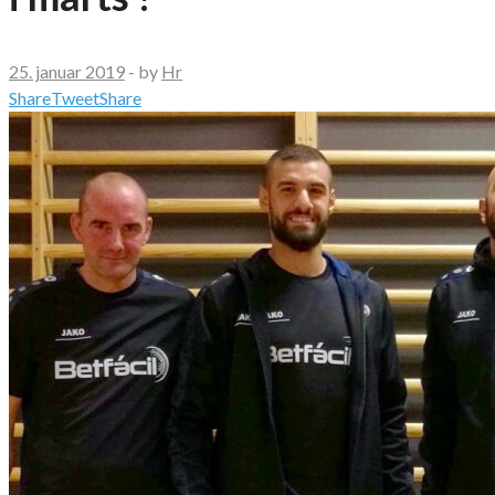
25. januar 2019
-
by
Hr
Share
Tweet
Share