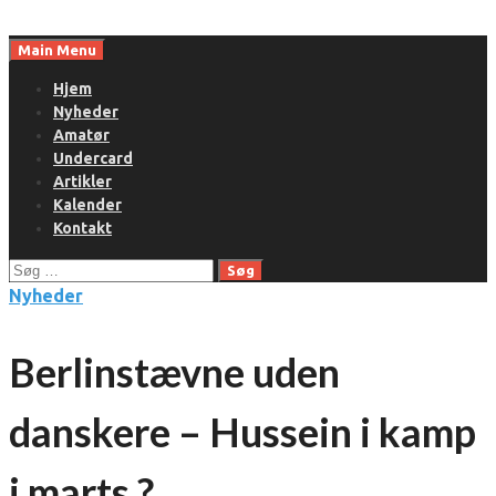
Skip
to
Main Menu
content
Hjem
Nyheder
Amatør
Undercard
Artikler
Kalender
Kontakt
Søg
efter:
Nyheder
Berlinstævne uden
danskere – Hussein i kamp
i marts ?