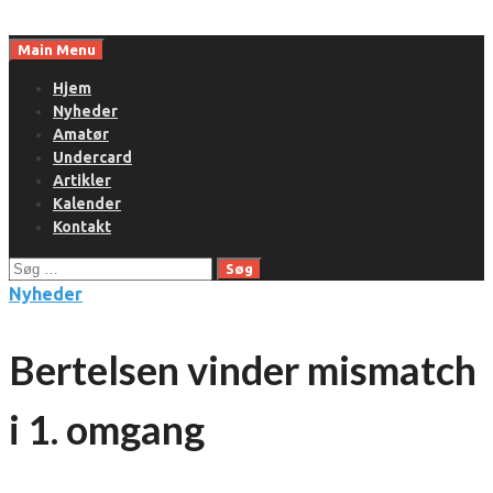
Skip
to
Main Menu
content
Hjem
Nyheder
Amatør
Undercard
Artikler
Kalender
Kontakt
Søg
efter:
Nyheder
Bertelsen vinder mismatch
i 1. omgang