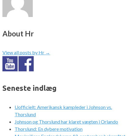
About Hr
View all posts by Hr
→
Seneste indlæg
Uofficielt: Amerikansk kampleder i Johnson vs.
Thorslund
Johnson og Thorslund har klaret vægten i Orlando
Thorslund: En dybere motivation