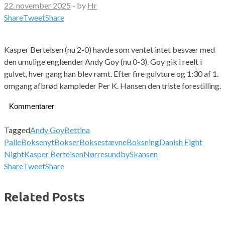
22. november 2025
-
by
Hr
Share
Tweet
Share
Kasper Bertelsen (nu 2-0) havde som ventet intet besvær med
den umulige englænder Andy Goy (nu 0-3). Goy gik i reelt i
gulvet, hver gang han blev ramt. Efter fire gulvture og 1:30 af 1.
omgang afbrød kampleder Per K. Hansen den triste forestilling.
Kommentarer
Tagged
Andy Goy
Bettina
Palle
Boksenyt
Bokser
Boksestævne
Boksning
Danish Fight
Night
Kasper Bertelsen
Nørresundby
Skansen
Share
Tweet
Share
Related Posts