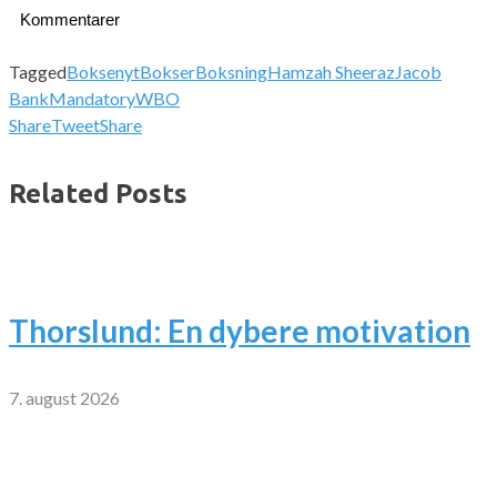
Kommentarer
Tagged
Boksenyt
Bokser
Boksning
Hamzah Sheeraz
Jacob
Bank
Mandatory
WBO
Share
Tweet
Share
Related Posts
Thorslund: En dybere motivation
7. august 2026