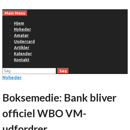
Skip
to
Main Menu
content
Hjem
Nyheder
Amatør
Undercard
Artikler
Kalender
Kontakt
Søg
efter:
Nyheder
Boksemedie: Bank bliver
officiel WBO VM-
udfordrer