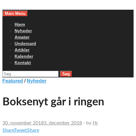
Skip
to
Main Menu
content
Hjem
Nyheder
Amatør
Undercard
Artikler
Kalender
Kontakt
Søg
efter:
Featured
/
Nyheder
Boksenyt går i ringen
30. november 2018
3. december 2018
-
by
Hr
Share
Tweet
Share