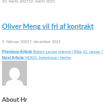
10. marts 2021
10. marts 2021
Oliver Meng vil fri af kontrakt
5. februar 2021
7. december 2021
Previous Article
Robert Larsen stævne i Ribe 31. januar ?
Indlægsnavigation
Next Article
VIDEO: Indvejning i Herlev
About Hr