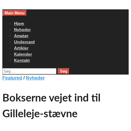
Skip
to
Main Menu
content
Hjem
Nyheder
Amatør
Undercard
Artikler
Kalender
Kontakt
Søg
efter:
Featured
/
Nyheder
Bokserne vejet ind til
Gilleleje-stævne