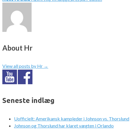
About Hr
View all posts by Hr
→
Seneste indlæg
Uofficielt: Amerikansk kampleder i Johnson vs. Thorslund
Johnson og Thorslund har klaret vægten i Orlando