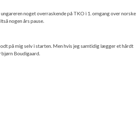
ndt ungareren noget overraskende på TKO i 1. omgang over norske
ltså nogen års pause.
dt på mig selv i starten. Men hvis jeg samtidig lægger et hårdt
horbjørn Boudigaard.