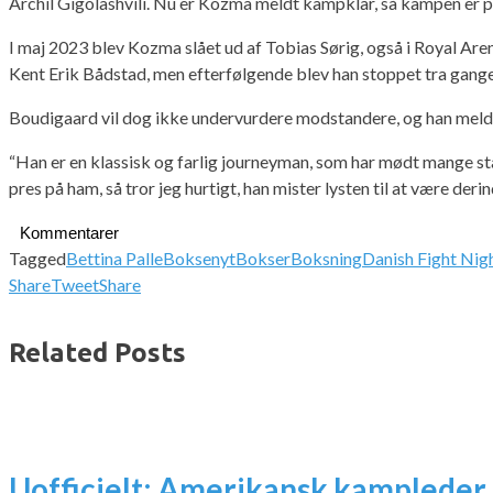
Archil Gigolashvili. Nu er Kozma meldt kampklar, så kampen er p
I maj 2023 blev Kozma slået ud af Tobias Sørig, også i Royal Ar
Kent Erik Bådstad, men efterfølgende blev han stoppet tra gange 
Boudigaard vil dog ikke undervurdere modstandere, og han meld
“Han er en klassisk og farlig journeyman, som har mødt mange stæ
pres på ham, så tror jeg hurtigt, han mister lysten til at være der
Kommentarer
Tagged
Bettina Palle
Boksenyt
Bokser
Boksning
Danish Fight Nig
Share
Tweet
Share
Related Posts
Uofficielt: Amerikansk kampleder 