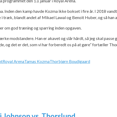
å programmet den 13. januar i Royal Arena.
ena. Inden den kamp havde Kozma ikke bokset i fire år. I 2018 va
i træk, blandt andet af Mikael Lawal og Benoit Huber, og så han a
er om god træning og sparring inden opgaven.
rke modstandere. Han er akavet og slår hårdt, så jeg skal passe go
inde, og det er det, som vi har forberedt os på at gøre” fortæller T
ht
Royal Arena
Tamas Kozma
Thorbjørn Boudigaard
i Johnson vs. Thorslund