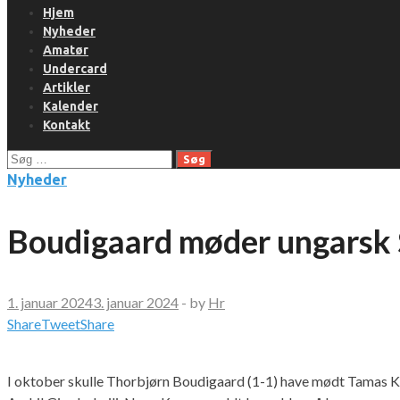
Hjem
Nyheder
Amatør
Undercard
Artikler
Kalender
Kontakt
Søg
efter:
Nyheder
Boudigaard møder ungarsk 
1. januar 2024
3. januar 2024
-
by
Hr
Share
Tweet
Share
I oktober skulle Thorbjørn Boudigaard (1-1) have mødt Tamas 