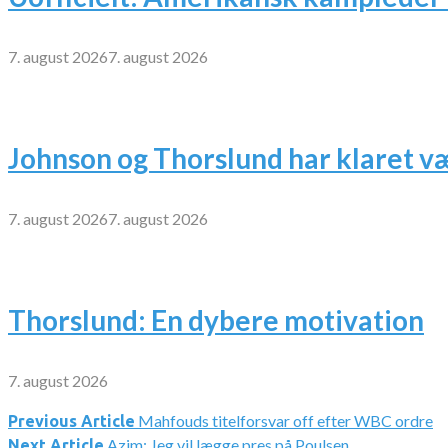
7. august 2026
7. august 2026
Johnson og Thorslund har klaret v
7. august 2026
7. august 2026
Thorslund: En dybere motivation
7. august 2026
Mahfouds titelforsvar off efter WBC ordre
Indlægsnavigation
Previous Article
Azim: Jeg vil lægge pres på Poulsen
Next Article