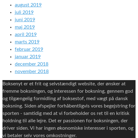
august 2019
juli 2019
juni 2019
maj 2019
april 2019
marts 2019
februar 2019
januar 2019
december 2018
november 2018
Boksenyt er et frit og selvstændigt website, der ønsker at
fremme boksningen, og interessen for boksning, gennem god
og tilgængelig formidling af boksestof, med vægt på dansk
boksning. Siden afspejler forhåbentligvis vores begejstring for
sporten - samtidig med at vi forbeholder os ret til en kritisk
holdning til alle lejre. Det er passionen for boksningen, der
driver siden. Vi har ingen økonomiske interesser i sporten, og
vi betaler selv vores omkostninger.