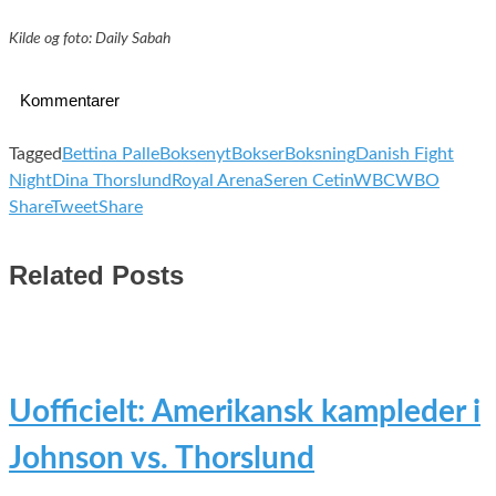
Kilde og foto: Daily Sabah
Kommentarer
Tagged
Bettina Palle
Boksenyt
Bokser
Boksning
Danish Fight
Night
Dina Thorslund
Royal Arena
Seren Cetin
WBC
WBO
Share
Tweet
Share
Related Posts
Uofficielt: Amerikansk kampleder i
Johnson vs. Thorslund