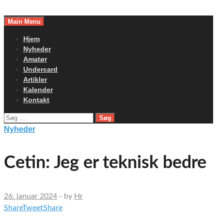
Skip
to
Main Menu
content
Hjem
Nyheder
Amatør
Undercard
Artikler
Kalender
Kontakt
Søg
efter:
Nyheder
Cetin: Jeg er teknisk bedre
26. januar 2024
-
by
Hr
Share
Tweet
Share