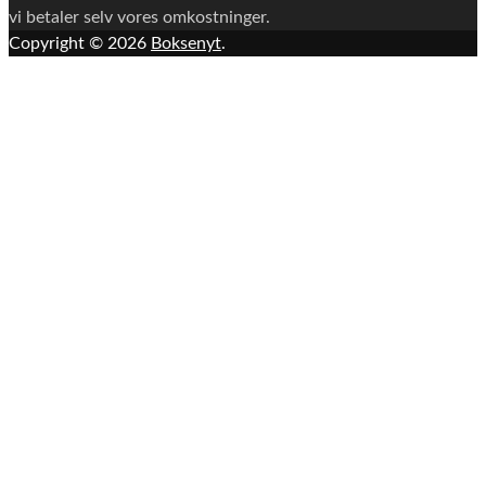
vi betaler selv vores omkostninger.
Copyright © 2026
Boksenyt
.