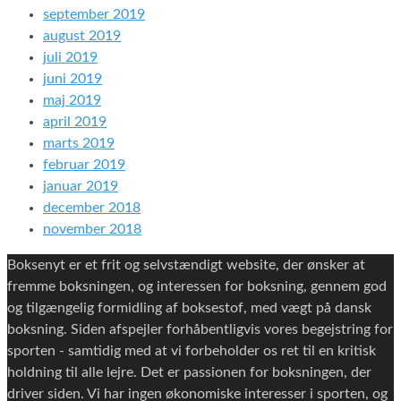
september 2019
august 2019
juli 2019
juni 2019
maj 2019
april 2019
marts 2019
februar 2019
januar 2019
december 2018
november 2018
Boksenyt er et frit og selvstændigt website, der ønsker at
fremme boksningen, og interessen for boksning, gennem god
og tilgængelig formidling af boksestof, med vægt på dansk
boksning. Siden afspejler forhåbentligvis vores begejstring for
sporten - samtidig med at vi forbeholder os ret til en kritisk
holdning til alle lejre. Det er passionen for boksningen, der
driver siden. Vi har ingen økonomiske interesser i sporten, og