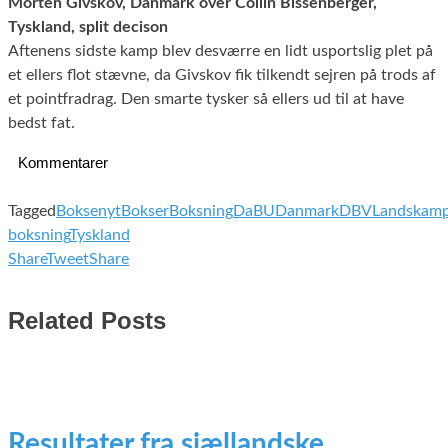
Morten Givskov, Danmark over Collin Bissenberger,
Tyskland, split decison
Aftenens sidste kamp blev desværre en lidt usportslig plet på
et ellers flot stævne, da Givskov fik tilkendt sejren på trods af
et pointfradrag. Den smarte tysker så ellers ud til at have
bedst fat.
Kommentarer
Tagged
Boksenyt
Bokser
Boksning
DaBU
Danmark
DBV
Landskam
boksning
Tyskland
Share
Tweet
Share
Related Posts
Resultater fra sjællandske