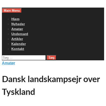
Skip
to
Main Menu
content
Hjem
Nyheder
Amatør
Undercard
Artikler
Kalender
Kontakt
Søg
efter:
Amatør
Dansk landskampsejr over
Tyskland