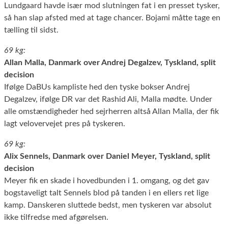
Lundgaard havde især mod slutningen fat i en presset tysker,
så han slap afsted med at tage chancer. Bojami måtte tage en
tælling til sidst.
69 kg:
Allan Malla, Danmark over Andrej Degalzev, Tyskland, split
decision
Ifølge DaBUs kampliste hed den tyske bokser Andrej
Degalzev, ifølge DR var det Rashid Ali, Malla mødte. Under
alle omstændigheder hed sejrherren altså Allan Malla, der fik
lagt velovervejet pres på tyskeren.
69 kg:
Alix Sennels, Danmark over Daniel Meyer, Tyskland, split
decision
Meyer fik en skade i hovedbunden i 1. omgang, og det gav
bogstaveligt talt Sennels blod på tanden i en ellers ret lige
kamp. Danskeren sluttede bedst, men tyskeren var absolut
ikke tilfredse med afgørelsen.