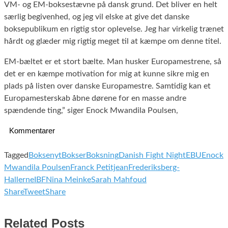
VM- og EM-boksestævne på dansk grund. Det bliver en helt
særlig begivenhed, og jeg vil elske at give det danske
boksepublikum en rigtig stor oplevelse. Jeg har virkelig trænet
hårdt og glæder mig rigtig meget til at kæmpe om denne titel.
EM-bæltet er et stort bælte. Man husker Europamestrene, så
det er en kæmpe motivation for mig at kunne sikre mig en
plads på listen over danske Europamestre. Samtidig kan et
Europamesterskab åbne dørene for en masse andre
spændende ting,” siger Enock Mwandila Poulsen,
Kommentarer
Tagged
Boksenyt
Bokser
Boksning
Danish Fight Night
EBU
Enock
Mwandila Poulsen
Franck Petitjean
Frederiksberg-
Hallerne
IBF
Nina Meinke
Sarah Mahfoud
Share
Tweet
Share
Related Posts