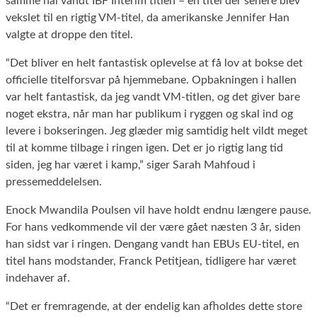
samme hal vandt IBF Interim titlen – en titel der senere blev
vekslet til en rigtig VM-titel, da amerikanske Jennifer Han
valgte at droppe den titel.
“Det bliver en helt fantastisk oplevelse at få lov at bokse det
officielle titelforsvar på hjemmebane. Opbakningen i hallen
var helt fantastisk, da jeg vandt VM-titlen, og det giver bare
noget ekstra, når man har publikum i ryggen og skal ind og
levere i bokseringen. Jeg glæder mig samtidig helt vildt meget
til at komme tilbage i ringen igen. Det er jo rigtig lang tid
siden, jeg har været i kamp,” siger Sarah Mahfoud i
pressemeddelelsen.
Enock Mwandila Poulsen vil have holdt endnu længere pause.
For hans vedkommende vil der være gået næsten 3 år, siden
han sidst var i ringen. Dengang vandt han EBUs EU-titel, en
titel hans modstander, Franck Petitjean, tidligere har været
indehaver af.
“Det er fremragende, at der endelig kan afholdes dette store