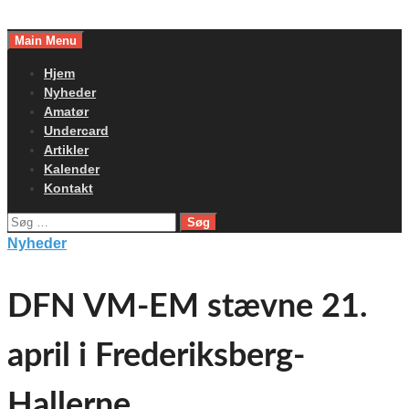
Skip
to
Main Menu
content
Hjem
Nyheder
Amatør
Undercard
Artikler
Kalender
Kontakt
Søg
efter:
Nyheder
DFN VM-EM stævne 21.
april i Frederiksberg-
Hallerne