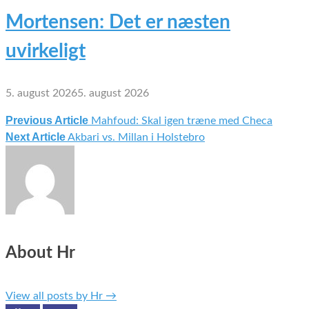
Mortensen: Det er næsten
uvirkeligt
5. august 2026
5. august 2026
Previous Article
Mahfoud: Skal igen træne med Checa
Indlægsnavigation
Next Article
Akbari vs. Millan i Holstebro
About Hr
View all posts by Hr
→