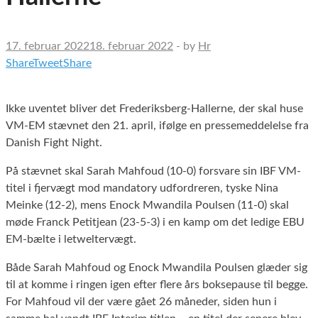
17. februar 2022
18. februar 2022
-
by
Hr
Share
Tweet
Share
Ikke uventet bliver det Frederiksberg-Hallerne, der skal huse
VM-EM stævnet den 21. april, ifølge en pressemeddelelse fra
Danish Fight Night.
På stævnet skal Sarah Mahfoud (10-0) forsvare sin IBF VM-
titel i fjervægt mod mandatory udfordreren, tyske Nina
Meinke (12-2), mens Enock Mwandila Poulsen (11-0) skal
møde Franck Petitjean (23-5-3) i en kamp om det ledige EBU
EM-bælte i letweltervægt.
Både Sarah Mahfoud og Enock Mwandila Poulsen glæder sig
til at komme i ringen igen efter flere års boksepause til begge.
For Mahfoud vil der være gået 26 måneder, siden hun i