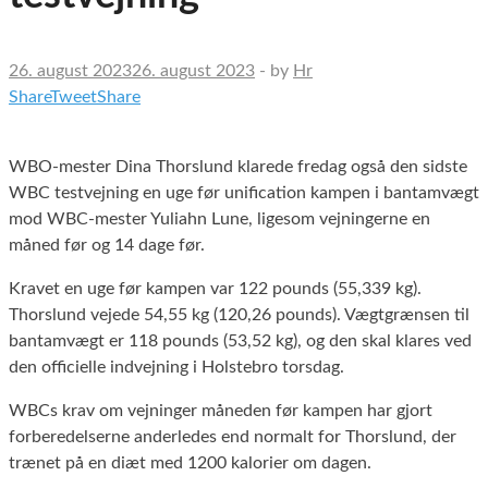
26. august 2023
26. august 2023
-
by
Hr
Share
Tweet
Share
WBO-mester Dina Thorslund klarede fredag også den sidste
WBC testvejning en uge før unification kampen i bantamvægt
mod WBC-mester Yuliahn Lune, ligesom vejningerne en
måned før og 14 dage før.
Kravet en uge før kampen var 122 pounds (55,339 kg).
Thorslund vejede 54,55 kg (120,26 pounds). Vægtgrænsen til
bantamvægt er 118 pounds (53,52 kg), og den skal klares ved
den officielle indvejning i Holstebro torsdag.
WBCs krav om vejninger måneden før kampen har gjort
forberedelserne anderledes end normalt for Thorslund, der
trænet på en diæt med 1200 kalorier om dagen.