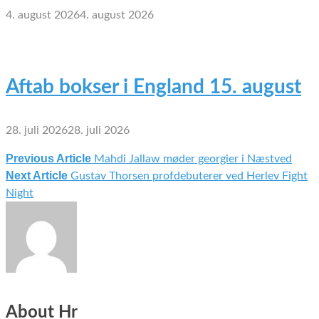
4. august 2026
4. august 2026
Aftab bokser i England 15. august
28. juli 2026
28. juli 2026
Previous Article
Mahdi Jallaw møder georgier i Næstved
Indlægsnavigation
Next Article
Gustav Thorsen profdebuterer ved Herlev Fight
Night
About Hr