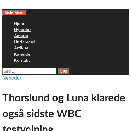
Skip
to
Main Menu
content
Hjem
Nyheder
Amatør
Undercard
Artikler
Kalender
Kontakt
Søg
efter:
Nyheder
Thorslund og Luna klarede
også sidste WBC
testvejning