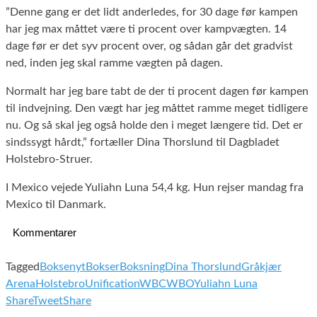
”Denne gang er det lidt anderledes, for 30 dage før kampen
har jeg max måttet være ti procent over kampvægten. 14
dage før er det syv procent over, og sådan går det gradvist
ned, inden jeg skal ramme vægten på dagen.
Normalt har jeg bare tabt de der ti procent dagen før kampen
til indvejning. Den vægt har jeg måttet ramme meget tidligere
nu. Og så skal jeg også holde den i meget længere tid. Det er
sindssygt hårdt,” fortæller Dina Thorslund til Dagbladet
Holstebro-Struer.
I Mexico vejede Yuliahn Luna 54,4 kg. Hun rejser mandag fra
Mexico til Danmark.
Kommentarer
Tagged
Boksenyt
Bokser
Boksning
Dina Thorslund
Gråkjær
Arena
Holstebro
Unification
WBC
WBO
Yuliahn Luna
Share
Tweet
Share