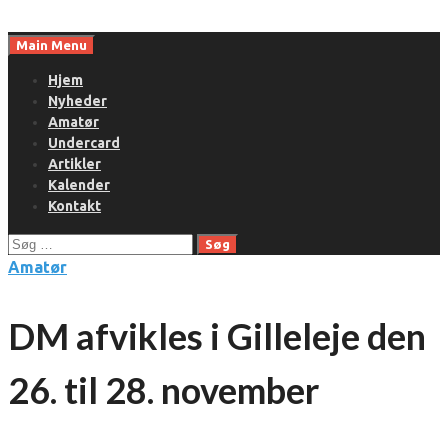
Skip
to
Main Menu
content
Hjem
Nyheder
Amatør
Undercard
Artikler
Kalender
Kontakt
Søg
efter:
Amatør
DM afvikles i Gilleleje den
26. til 28. november