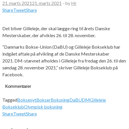
21. marts 2021
21. marts 2021
-
by
Hr
Share
Tweet
Share
Det bliver Gilleleje, der skal lægge ring til årets Danske
Mesterskaber, der afvikles 26. til 28. november.
“Danmarks Bokse-Union (DaBU) og Gilleleje Bokseklub har
indgået aftale på afvikling af de Danske Mesterskaber
2021. DM-stævnet afholdes i Gilleleje fra fredag den 26. til den
søndag 28. november 2021,” skriver Gilleleje Bokseklub på
Facebook.
Kommentarer
Tagged
Boksenyt
Bokser
Boksning
DaBU
DM
Gilleleje
Bokseklub
Olympisk boksning
Share
Tweet
Share