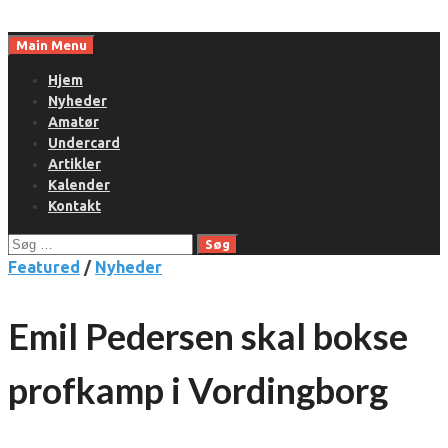
Skip
to
Main Menu
content
Hjem
Nyheder
Amatør
Undercard
Artikler
Kalender
Kontakt
Søg
efter:
Featured
/
Nyheder
Emil Pedersen skal bokse
profkamp i Vordingborg