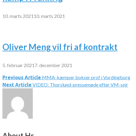
10. marts 2021
10. marts 2021
Oliver Meng vil fri af kontrakt
5. februar 2021
7. december 2021
MMA-kæmper bokser prof i Vordingborg
Indlægsnavigation
Previous Article
VIDEO: Thorslund-pressemøde efter VM-sejr
Next Article
About Hr