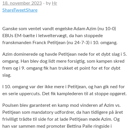
18. november 2023
-
by
Hr
Share
Tweet
Share
Ganske som ventet vandt engelske Adam Azim (nu 10-0)
EBUs EM-bælte i letweltervægt, da han stoppede
franskmanden Franck Petitjean (nu 24-7-3) i 10. omgang.
Azim dominerede og havde Petitjean nede for et dybt slag i 5.
omgang. Han blev dog lidt mere forsigtig, som kampen skred
frem og i 9. omgang fik han trukket et point for et for dybt
slag.
I 10. omgang var der ikke mere i Petitjean, og han gik ned for
en serie uppercuts. Det fik kamplederen til at stoppe opgøret.
Poulsen blev garanteret en kamp mod vinderen af Azim vs.
Petitjean som mandatory udfordrer, da han tidligere på året
frivilligt trådte til side for at lade Petitjean møde Azim. Og
han var sammen med promoter Bettina Palle ringside i