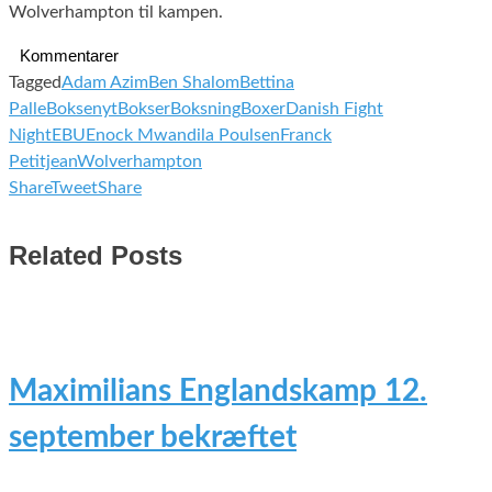
Wolverhampton til kampen.
Kommentarer
Tagged
Adam Azim
Ben Shalom
Bettina
Palle
Boksenyt
Bokser
Boksning
Boxer
Danish Fight
Night
EBU
Enock Mwandila Poulsen
Franck
Petitjean
Wolverhampton
Share
Tweet
Share
Related Posts
Maximilians Englandskamp 12.
september bekræftet