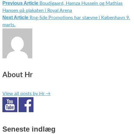
Previous Article
Boudigaard, Hamza Hussein og Mathias
Indlægsnavigation
Hansen på plakaten i Royal Arena
Next Article
Rng-Sde Promotions har stævne i København 9.
marts.
About Hr
View all posts by Hr
→
Seneste indlæg