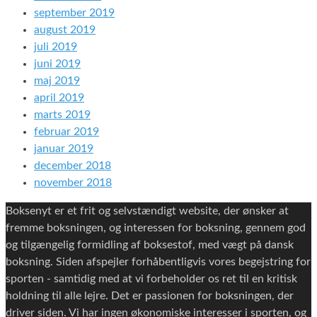
september 2019
august 2019
juli 2019
juni 2019
maj 2019
april 2019
marts 2019
februar 2019
januar 2019
december 2018
november 2018
Boksenyt er et frit og selvstændigt website, der ønsker at
fremme boksningen, og interessen for boksning, gennem god
og tilgængelig formidling af boksestof, med vægt på dansk
boksning. Siden afspejler forhåbentligvis vores begejstring for
sporten - samtidig med at vi forbeholder os ret til en kritisk
holdning til alle lejre. Det er passionen for boksningen, der
driver siden. Vi har ingen økonomiske interesser i sporten, og