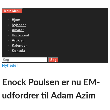
Skip
to
Main Menu
content
Hjem
Nyheder
Amatør
Undercard
Artikler
Kalender
Kontakt
Søg
efter:
Nyheder
Enock Poulsen er nu EM-
udfordrer til Adam Azim