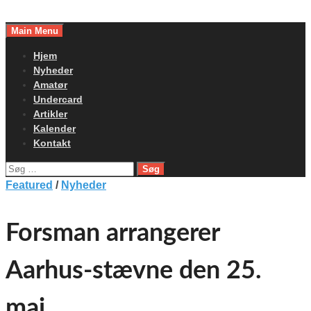
Skip
to
Main Menu
content
Hjem
Nyheder
Amatør
Undercard
Artikler
Kalender
Kontakt
Søg
efter:
Featured
/
Nyheder
Forsman arrangerer
Aarhus-stævne den 25.
maj