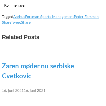
Kommentarer
Tagged
Aarhus
Forsman Sports Management
Peder Forsman
Share
Tweet
Share
Related Posts
Zaren møder nu serbiske
Cvetkovic
16. juni 2021
16. juni 2021