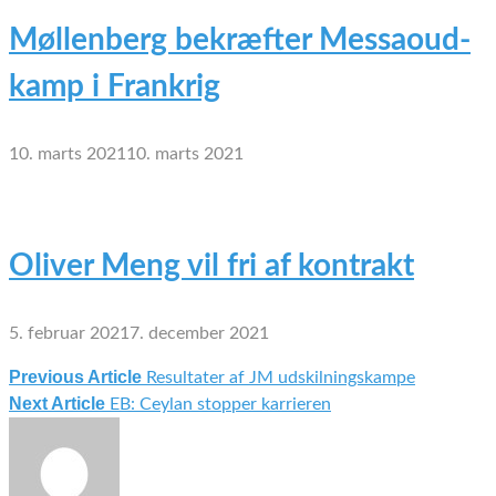
Møllenberg bekræfter Messaoud-
kamp i Frankrig
10. marts 2021
10. marts 2021
Oliver Meng vil fri af kontrakt
5. februar 2021
7. december 2021
Previous Article
Resultater af JM udskilningskampe
Indlægsnavigation
Next Article
EB: Ceylan stopper karrieren