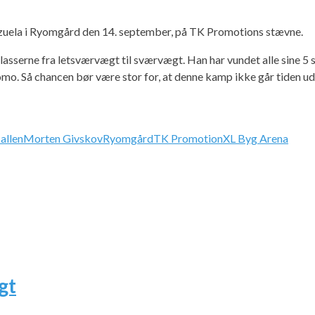
zuela i Ryomgård den 14. september, på TK Promotions stævne.
sserne fra letsværvægt til sværvægt. Han har vundet alle sine 5 sejr
. Så chancen bør være stor for, at denne kamp ikke går tiden ud
allen
Morten Givskov
Ryomgård
TK Promotion
XL Byg Arena
gt