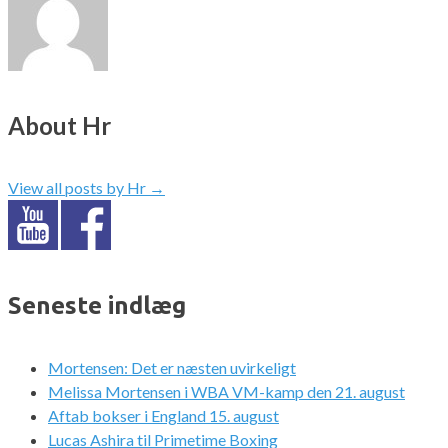
About Hr
View all posts by Hr
→
Seneste indlæg
Mortensen: Det er næsten uvirkeligt
Melissa Mortensen i WBA VM-kamp den 21. august
Aftab bokser i England 15. august
Lucas Ashira til Primetime Boxing