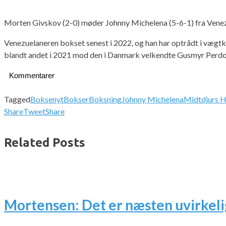
Morten Givskov (2-0) møder Johnny Michelena (5-6-1) fra Vene
Venezuelaneren bokset senest i 2022, og han har optrådt i vægtkla
blandt andet i 2021 mod den i Danmark velkendte Gusmyr Perdomo
Kommentarer
Tagged
Boksenyt
Bokser
Boksning
Johnny Michelena
Midtdjurs H
Share
Tweet
Share
Related Posts
Mortensen: Det er næsten uvirkeli