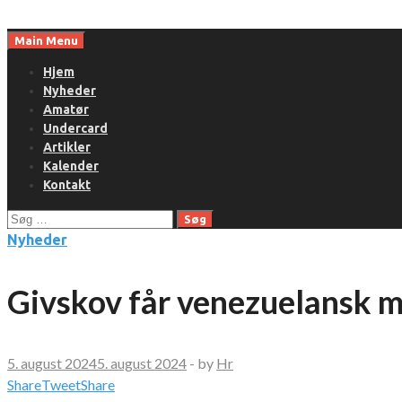
Skip
to
Main Menu
content
Hjem
Nyheder
Amatør
Undercard
Artikler
Kalender
Kontakt
Søg
efter:
Nyheder
Givskov får venezuelansk 
5. august 2024
5. august 2024
-
by
Hr
Share
Tweet
Share