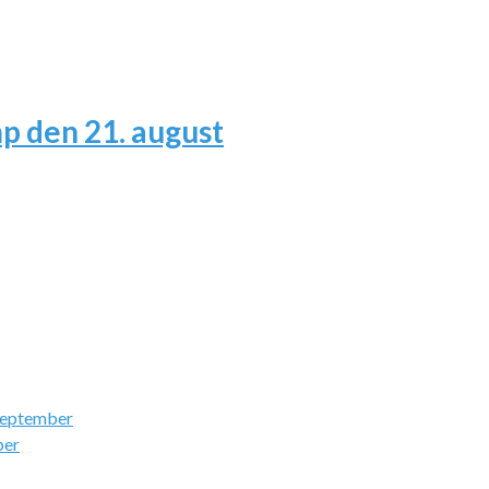
 den 21. august
 september
ber