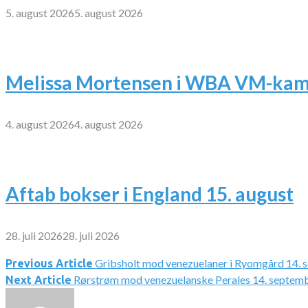
5. august 2026
5. august 2026
Melissa Mortensen i WBA VM-kamp
4. august 2026
4. august 2026
Aftab bokser i England 15. august
28. juli 2026
28. juli 2026
Gribsholt mod venezuelaner i Ryomgård 14.
Indlægsnavigation
Previous Article
Rørstrøm mod venezuelanske Perales 14. septem
Next Article