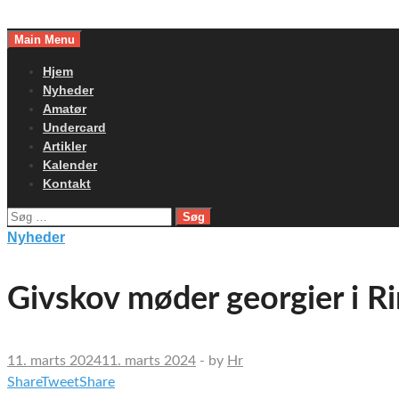
Skip
to
Main Menu
content
Hjem
Nyheder
Amatør
Undercard
Artikler
Kalender
Kontakt
Søg
efter:
Nyheder
Givskov møder georgier i Ri
11. marts 2024
11. marts 2024
-
by
Hr
Share
Tweet
Share