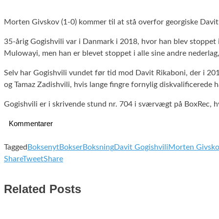
Morten Givskov (1-0) kommer til at stå overfor georgiske Davit
35-årig Gogishvili var i Danmark i 2018, hvor han blev stoppet
Mulowayi, men han er blevet stoppet i alle sine andre nederla
Selv har Gogishvili vundet før tid mod Davit Rikaboni, der i 20
og Tamaz Zadishvili, hvis lange fingre fornylig diskvalificere
Gogishvili er i skrivende stund nr. 704 i sværvægt på BoxRec, 
Kommentarer
Tagged
Boksenyt
Bokser
Boksning
Davit Gogishvili
Morten Givsk
Share
Tweet
Share
Related Posts