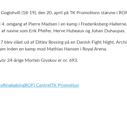
 Gogishvili (18-19), den 20. april på TK Promotions stævne i ROF
 i 4. omgang af Pierre Madsen i en kamp i Frederiksberg-Hallerne
g, af navne som Erik Pfeifer, Herve Hubeaux og Johan Duhaupas.
17 blev slået ud af Ditlev Rossing på en Danish Fight Night, Arch
de ham inden en kamp mod Mathias Hansen i Royal Arena.
hvor 24-årige Morten Givskov er nr. 693.
ov
Ringkøbing
ROFI Centret
TK Promotion