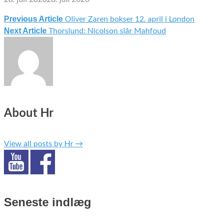
Previous Article
Oliver Zaren bokser 12. april i London
Indlægsnavigation
Next Article
Thorslund: Nicolson slår Mahfoud
About Hr
View all posts by Hr
→
Seneste indlæg