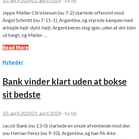
20. april 2024
21. april 2024
-
by
Hr
Jeppe Møller Christensen (nu 7-2) startede offensivt mod
Angel Schmitt (nu 7-15-1), Argentina, og styrede kampen med
arbejde højt-dybt-højt. Argentineren slog igen, uden at det blev
så tungt, og Møller …
Read More
Nyheder
Bank vinder klart uden at bokse
sit bedste
20. april 2024
21. april 2024
-
by
Hr
Jacob Bank (nu 13-0) startede en smule afventende mod den
snu Hernan Perez (nu 9-10), Argentina, og han fik ikke