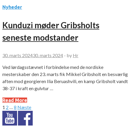
Nyheder
Kunduzi møder Gribsholts
seneste modstander
30. marts 2024
30. marts 2024
-
by
Hr
Ved lørdagsstævnet i forbindelse med de nordiske
mesterskaber den 23. marts fik Mikkel Gribsholt en besværlig
aften mod georgieren Ilia Beruashvili, en kamp Gribsholt vandt
38-37 i kraft en gulvtur …
Read More
1
2
…
8
Næste
Indlægsinddeling