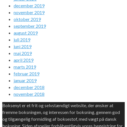
december 2019
november 2019
oktober 2019
september 2019
august 2019
juli 2019
juni 2019
maj 2019
april 2019
marts 2019
februar 2019
januar 2019
december 2018
november 2018
Boksenyt er et frit og selvstændigt website, der ønsker at
fremme boksningen, og interessen for boksning, gennem god
og tilgængelig formidling af boksestof, med vægt på dansk
boksning. Siden afspejler forhåbentligvis vores begejstring for