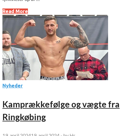
Read More
Nyheder
Kamprækkefølge og vægte fra
Ringkøbing
19. april 2024
19. april 2024
-
by
Hr