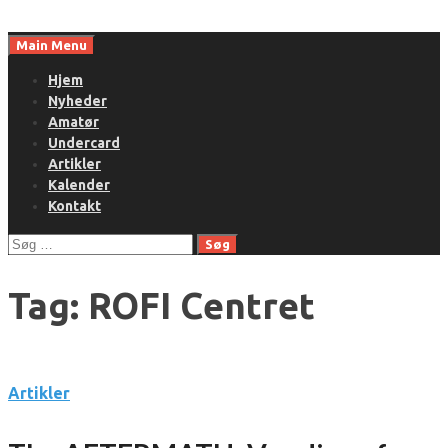
Skip
to
Main Menu
content
Hjem
Nyheder
Amatør
Undercard
Artikler
Kalender
Kontakt
Søg
efter:
Tag:
ROFI Centret
Artikler