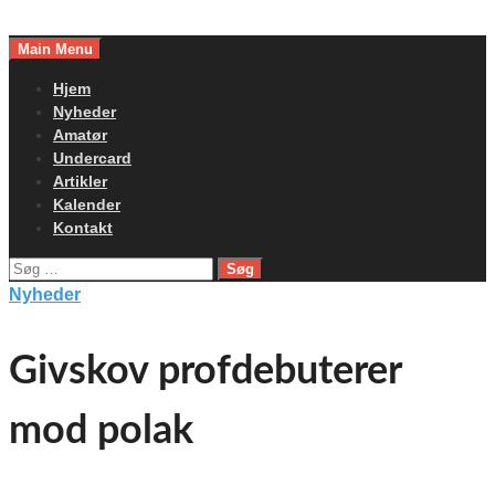
Skip
to
Main Menu
content
Hjem
Nyheder
Amatør
Undercard
Artikler
Kalender
Kontakt
Søg
efter:
Nyheder
Givskov profdebuterer
mod polak