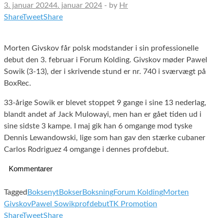
3. januar 2024
4. januar 2024
-
by
Hr
Share
Tweet
Share
Morten Givskov får polsk modstander i sin professionelle
debut den 3. februar i Forum Kolding. Givskov møder Pawel
Sowik (3-13), der i skrivende stund er nr. 740 i sværvægt på
BoxRec.
33-årige Sowik er blevet stoppet 9 gange i sine 13 nederlag,
blandt andet af Jack Mulowayi, men han er gået tiden ud i
sine sidste 3 kampe. I maj gik han 6 omgange mod tyske
Dennis Lewandowski, lige som han gav den stærke cubaner
Carlos Rodriguez 4 omgange i dennes profdebut.
Kommentarer
Tagged
Boksenyt
Bokser
Boksning
Forum Kolding
Morten
Givskov
Pawel Sowik
profdebut
TK Promotion
Share
Tweet
Share