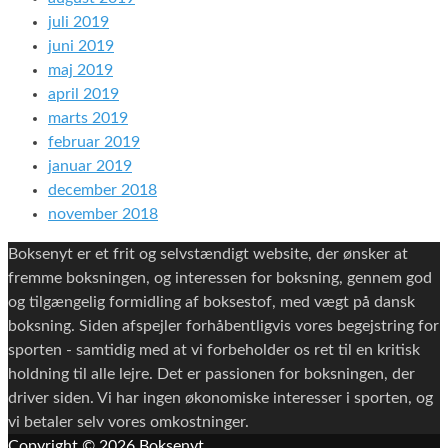
juli 2019
juni 2019
maj 2019
april 2019
marts 2019
februar 2019
januar 2019
december 2018
november 2018
Boksenyt er et frit og selvstændigt website, der ønsker at
fremme boksningen, og interessen for boksning, gennem god
og tilgængelig formidling af boksestof, med vægt på dansk
boksning. Siden afspejler forhåbentligvis vores begejstring for
sporten - samtidig med at vi forbeholder os ret til en kritisk
holdning til alle lejre. Det er passionen for boksningen, der
driver siden. Vi har ingen økonomiske interesser i sporten, og
vi betaler selv vores omkostninger.
Copyright © 2026
Boksenyt
.