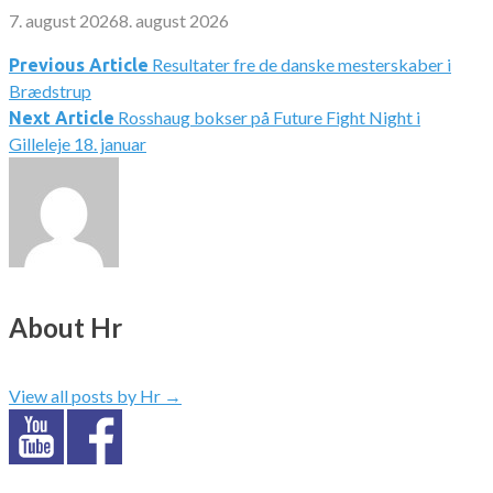
7. august 2026
8. august 2026
Resultater fre de danske mesterskaber i
Indlægsnavigation
Previous Article
Brædstrup
Rosshaug bokser på Future Fight Night i
Next Article
Gilleleje 18. januar
About Hr
View all posts by Hr
→