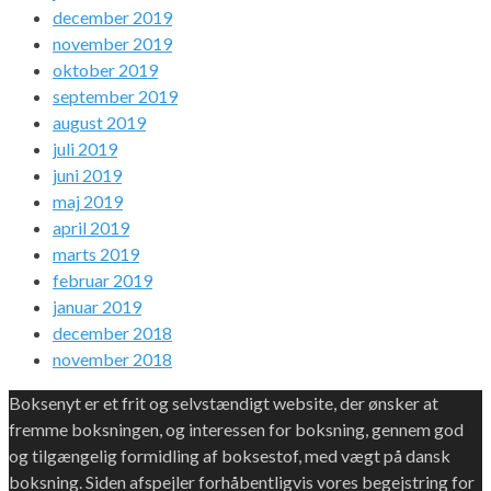
december 2019
november 2019
oktober 2019
september 2019
august 2019
juli 2019
juni 2019
maj 2019
april 2019
marts 2019
februar 2019
januar 2019
december 2018
november 2018
Boksenyt er et frit og selvstændigt website, der ønsker at
fremme boksningen, og interessen for boksning, gennem god
og tilgængelig formidling af boksestof, med vægt på dansk
boksning. Siden afspejler forhåbentligvis vores begejstring for