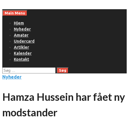
Skip
to
Main Menu
content
Hjem
Nyheder
Amatør
Undercard
Artikler
Kalender
Kontakt
Søg
efter:
Nyheder
Hamza Hussein har fået ny
modstander