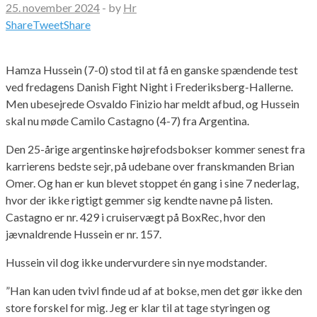
25. november 2024
-
by
Hr
Share
Tweet
Share
Hamza Hussein (7-0) stod til at få en ganske spændende test
ved fredagens Danish Fight Night i Frederiksberg-Hallerne.
Men ubesejrede Osvaldo Finizio har meldt afbud, og Hussein
skal nu møde Camilo Castagno (4-7) fra Argentina.
Den 25-årige argentinske højrefodsbokser kommer senest fra
karrierens bedste sejr, på udebane over franskmanden Brian
Omer. Og han er kun blevet stoppet én gang i sine 7 nederlag,
hvor der ikke rigtigt gemmer sig kendte navne på listen.
Castagno er nr. 429 i cruiservægt på BoxRec, hvor den
jævnaldrende Hussein er nr. 157.
Hussein vil dog ikke undervurdere sin nye modstander.
”Han kan uden tvivl finde ud af at bokse, men det gør ikke den
store forskel for mig. Jeg er klar til at tage styringen og