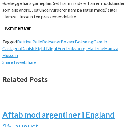
ødelægge hans gameplan. Set fra min side er han en modstander
som alle andre. Jeg undervurderer ham på ingen måde,” siger
Hamza Hussein i en pressemeddelelse.
Kommentarer
Tagged
Bettina Palle
Boksenyt
Bokser
Boksning
Camilo
Castagno
Danish Fight Night
Frederiksberg-Hallerne
Hamza
Hussein
Share
Tweet
Share
Related Posts
Aftab mod argentiner i England
15. august