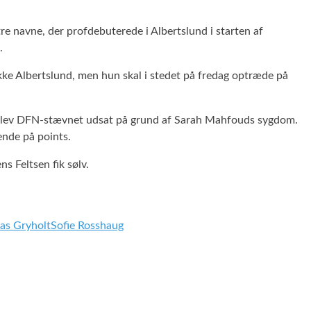
tre navne, der profdebuterede i Albertslund i starten af
.
 ikke Albertslund, men hun skal i stedet på fredag optræde på
da blev DFN-stævnet udsat på grund af Sarah Mahfouds sygdom.
ende på points.
s Feltsen fik sølv.
las Gryholt
Sofie Rosshaug