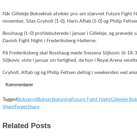
Når Gilleleje Bokseklub afvikler pro-am stævnet Future Fight Nig
november, Silas Gryholt (1-0), Haris Aftab (1-0) og Philip Felts
Rosshaug (1-0) profdebuterede i januar i Gilleleje, og prøvede 
Danish Fight Night i Frederiksberg-Hallerne.
På Frederiksberg skal Rosshaug møde Snezana Siljkovic (6-18-
Siljkovic viste i januar sin farlighed, da hun i Royal Arena se
Gryholt, Aftab og og Philip Feltsen deltog i weekenden ved ama
Kommentarer
Tagged
Boksenyt
Bokser
Boksning
Future Fight Night
Gillejeje Bo
Share
Tweet
Share
Related Posts