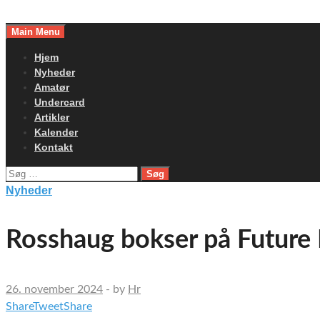
Skip
to
Main Menu
content
Hjem
Nyheder
Amatør
Undercard
Artikler
Kalender
Kontakt
Søg
efter:
Nyheder
Rosshaug bokser på Future Fi
26. november 2024
-
by
Hr
Share
Tweet
Share