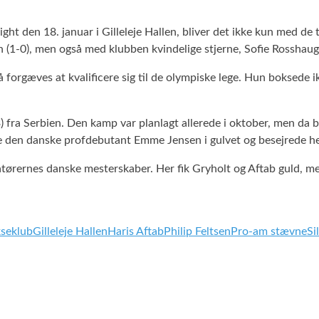
ht den 18. januar i Gilleleje Hallen, bliver det ikke kun med de 
en (1-0), men også med klubben kvindelige stjerne, Sofie Rosshaug
så forgæves at kvalificere sig til de olympiske lege. Hun boksede
3) fra Serbien. Den kamp var planlagt allerede i oktober, men 
ndte den danske profdebutant Emme Jensen i gulvet og besejrede h
tørernes danske mesterskaber. Her fik Gryholt og Aftab guld, men
kseklub
Gilleleje Hallen
Haris Aftab
Philip Feltsen
Pro-am stævne
Si