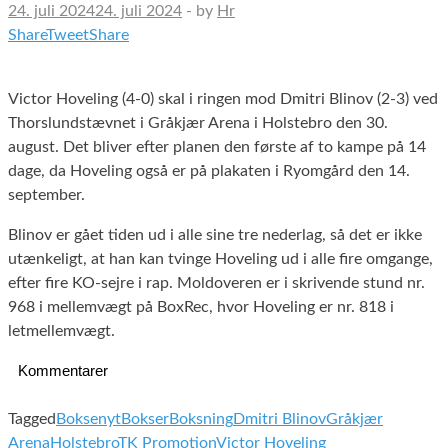
24. juli 2024
24. juli 2024
-
by
Hr
Share
Tweet
Share
Victor Hoveling (4-0) skal i ringen mod Dmitri Blinov (2-3) ved
Thorslundstævnet i Gråkjær Arena i Holstebro den 30.
august. Det bliver efter planen den første af to kampe på 14
dage, da Hoveling også er på plakaten i Ryomgård den 14.
september.
Blinov er gået tiden ud i alle sine tre nederlag, så det er ikke
utænkeligt, at han kan tvinge Hoveling ud i alle fire omgange,
efter fire KO-sejre i rap. Moldoveren er i skrivende stund nr.
968 i mellemvægt på BoxRec, hvor Hoveling er nr. 818 i
letmellemvægt.
Kommentarer
Tagged
Boksenyt
Bokser
Boksning
Dmitri Blinov
Gråkjær
Arena
Holstebro
TK Promotion
Victor Hoveling