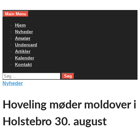
Skip
to
Main Menu
content
Hjem
Nyheder
Amatør
Undercard
Artikler
Kalender
Kontakt
Søg
efter:
Nyheder
Hoveling møder moldover i
Holstebro 30. august