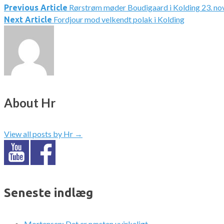
Rørstrøm møder Boudigaard i Kolding 23. n
Indlægsnavigation
Previous Article
Fordjour mod velkendt polak i Kolding
Next Article
About Hr
View all posts by Hr
→
Seneste indlæg
Mortensen: Det er næsten uvirkeligt