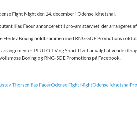
Odense Fight Night den 14. december i Odense Idrætshal.
butant Ilias Faour annonceret til pro-am stævnet, der arrangere
ævne Herlev Boxing holdt sammen med RNG-SDE Promotions i oktob
s arrangementer. PLUTO TV og Sport Live har valgt at vende tilbag
iver Vollsmose Boxing og RNG-SDE Promotions på Facebook.
ustav Thorsen
Ilias Faour
Odense Fight Night
Odense Idrætshal
Pr