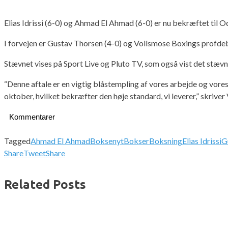
Elias Idrissi (6-0) og Ahmad El Ahmad (6-0) er nu bekræftet til 
I forvejen er Gustav Thorsen (4-0) og Vollsmose Boxings profde
Stævnet vises på Sport Live og Pluto TV, som også vist det st
“Denne aftale er en vigtig blåstempling af vores arbejde og vore
oktober, hvilket bekræfter den høje standard, vi leverer,” skr
Kommentarer
Tagged
Ahmad El Ahmad
Boksenyt
Bokser
Boksning
Elias Idrissi
G
Share
Tweet
Share
Related Posts