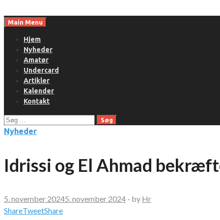
Skip
to
Main Menu
content
Hjem
Nyheder
Amatør
Undercard
Artikler
Kalender
Kontakt
Søg
efter:
Nyheder
Idrissi og El Ahmad bekræft
5. november 2024
5. november 2024
-
by
Hr
Share
Tweet
Share