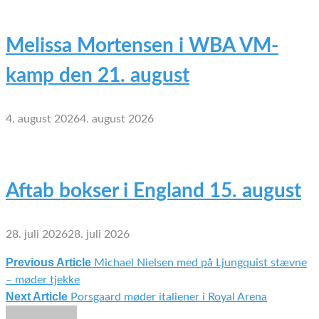
Melissa Mortensen i WBA VM-
kamp den 21. august
4. august 2026
4. august 2026
Aftab bokser i England 15. august
28. juli 2026
28. juli 2026
Previous Article
Michael Nielsen med på Ljungquist stævne
Indlægsnavigation
– møder tjekke
Next Article
Porsgaard møder italiener i Royal Arena