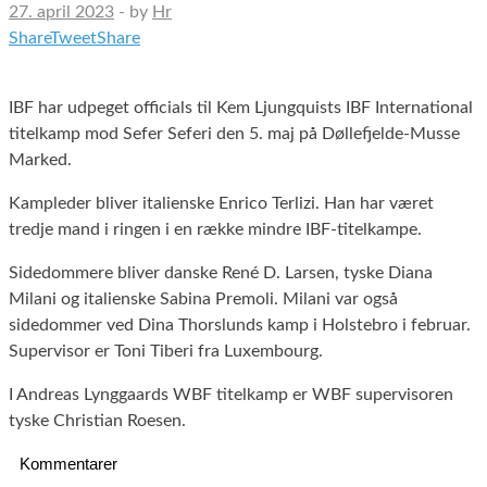
27. april 2023
-
by
Hr
Share
Tweet
Share
IBF har udpeget officials til Kem Ljungquists IBF International
titelkamp mod Sefer Seferi den 5. maj på Døllefjelde-Musse
Marked.
Kampleder bliver italienske Enrico Terlizi. Han har været
tredje mand i ringen i en række mindre IBF-titelkampe.
Sidedommere bliver danske René D. Larsen, tyske Diana
Milani og italienske Sabina Premoli. Milani var også
sidedommer ved Dina Thorslunds kamp i Holstebro i februar.
Supervisor er Toni Tiberi fra Luxembourg.
I Andreas Lynggaards WBF titelkamp er WBF supervisoren
tyske Christian Roesen.
Kommentarer