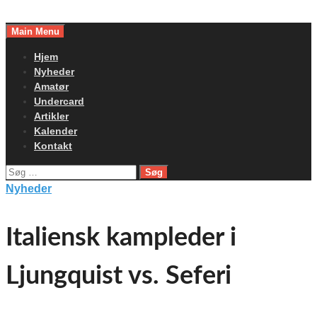
Skip
to
Main Menu
content
Hjem
Nyheder
Amatør
Undercard
Artikler
Kalender
Kontakt
Søg
efter:
Nyheder
Italiensk kampleder i
Ljungquist vs. Seferi