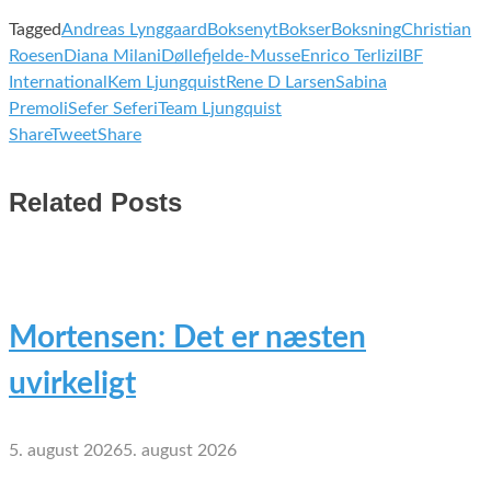
Tagged
Andreas Lynggaard
Boksenyt
Bokser
Boksning
Christian
Roesen
Diana Milani
Døllefjelde-Musse
Enrico Terlizi
IBF
International
Kem Ljungquist
Rene D Larsen
Sabina
Premoli
Sefer Seferi
Team Ljungquist
Share
Tweet
Share
Related Posts
Mortensen: Det er næsten
uvirkeligt
5. august 2026
5. august 2026