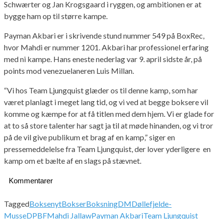
Schwærter og Jan Krogsgaard i ryggen, og ambitionen er at
bygge ham op til større kampe.
Payman Akbari er i skrivende stund nummer 549 på BoxRec,
hvor Mahdi er nummer 1201. Akbari har professionel erfaring
med ni kampe. Hans eneste nederlag var 9. april sidste år, på
points mod venezuelaneren Luis Millan.
“Vi hos Team Ljungquist glæder os til denne kamp, som har
været planlagt i meget lang tid, og vi ved at begge boksere vil
komme og kæmpe for at få titlen med dem hjem. Vi er glade for
at to så store talenter har sagt ja til at møde hinanden, og vi tror
på de vil give publikum et brag af en kamp,” siger en
pressemeddelelse fra Team Ljungquist, der lover yderligere en
kamp om et bælte af en slags på stævnet.
Kommentarer
Tagged
Boksenyt
Bokser
Boksning
DM
Døllefjelde-
Musse
DPBF
Mahdi Jallaw
Payman Akbari
Team Ljungquist