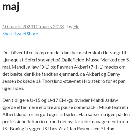
maj
10. marts 2023
10. marts 2023
-
by
Hr
Share
Tweet
Share
Det bliver til en kamp om det danske mesterskab i letvægt til
Ljungquist-Seferi stævnet på Døllefjelde-Musse Marked den 5.
maj. Mahdi Jallaw (3-1) og Payman Akbari (7-1-1) mødes om
det bælte, der ikke fandt en ejermand, da Akbari og Danny
Jensen boksede på Thorslund-stævnet i Holstebro for et par
uger siden.
Den tidligere U-15 og U-17 EM-guldvinder Mahdi Jallaw
gjorde efter mere end tre års pause comeback i Musikteatret i
Albertslund for en god uges tid siden. Han satser nu igen på den
professionelle karriere, med det nystartede managementfirma
JSJ Boxing i ryggen JSJ består af Jan Rasmussen, Stefan