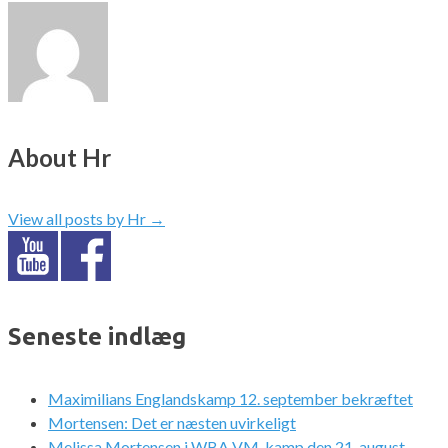
About Hr
View all posts by Hr
→
Seneste indlæg
Maximilians Englandskamp 12. september bekræftet
Mortensen: Det er næsten uvirkeligt
Melissa Mortensen i WBA VM-kamp den 21. august