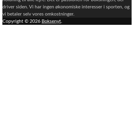
driver siden. Vi har ingen økonomiske interesser i sporten, og
vi betaler selv vores omkostninger.
Copyright © 2026
Boksenyt
.