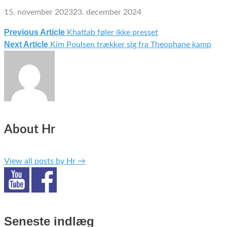
15. november 2023
23. december 2024
Previous Article
Khattab føler ikke presset
Indlægsnavigation
Next Article
Kim Poulsen trækker sig fra Theophane kamp
About Hr
View all posts by Hr
→
Seneste indlæg