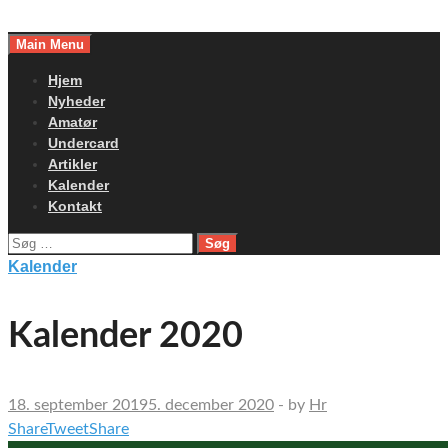
Skip
to
Main Menu
content
Hjem
Nyheder
Amatør
Undercard
Artikler
Kalender
Kontakt
Søg
efter:
Kalender
Kalender 2020
18. september 2019
5. december 2020
-
by
Hr
Share
Tweet
Share