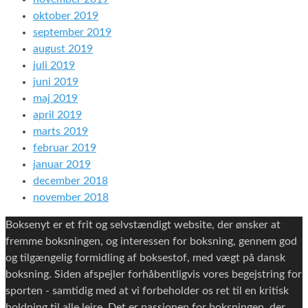
oktober 2019
september 2019
august 2019
juli 2019
juni 2019
maj 2019
april 2019
marts 2019
februar 2019
januar 2019
december 2018
november 2018
Boksenyt er et frit og selvstændigt website, der ønsker at
fremme boksningen, og interessen for boksning, gennem god
og tilgængelig formidling af boksestof, med vægt på dansk
boksning. Siden afspejler forhåbentligvis vores begejstring for
sporten - samtidig med at vi forbeholder os ret til en kritisk
holdning til alle lejre. Det er passionen for boksningen, der