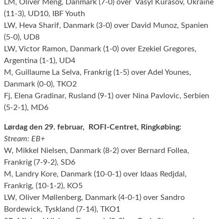
LM, Oliver Meng, Danmark (7-0) over Vasyl Kurasov, Ukraine
(11-3), UD10, IBF Youth
LW, Heva Sharif, Danmark (3-0) over David Munoz, Spanien
(5-0), UD8
LW, Victor Ramon, Danmark (1-0) over Ezekiel Gregores,
Argentina (1-1), UD4
M, Guillaume La Selva, Frankrig (1-5) over Adel Younes,
Danmark (0-0), TKO2
Fj, Elena Gradinar, Rusland (9-1) over Nina Pavlovic, Serbien
(5-2-1), MD6
Lørdag den 29. februar, ROFI-Centret, Ringkøbing:
Stream: EB+
W, Mikkel Nielsen, Danmark (8-2) over Bernard Follea,
Frankrig (7-9-2), SD6
M, Landry Kore, Danmark (10-0-1) over Idaas Redjdal,
Frankrig, (10-1-2), KO5
LW, Oliver Møllenberg, Danmark (4-0-1) over Sandro
Bordewick, Tyskland (7-14), TKO1