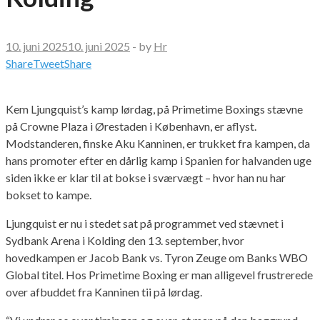
10. juni 2025
10. juni 2025
-
by
Hr
Share
Tweet
Share
Kem Ljungquist’s kamp lørdag, på Primetime Boxings stævne
på Crowne Plaza i Ørestaden i København, er aflyst.
Modstanderen, finske Aku Kanninen, er trukket fra kampen, da
hans promoter efter en dårlig kamp i Spanien for halvanden uge
siden ikke er klar til at bokse i sværvægt – hvor han nu har
bokset to kampe.
Ljungquist er nu i stedet sat på programmet ved stævnet i
Sydbank Arena i Kolding den 13. september, hvor
hovedkampen er Jacob Bank vs. Tyron Zeuge om Banks WBO
Global titel. Hos Primetime Boxing er man alligevel frustrerede
over afbuddet fra Kanninen tii på lørdag.