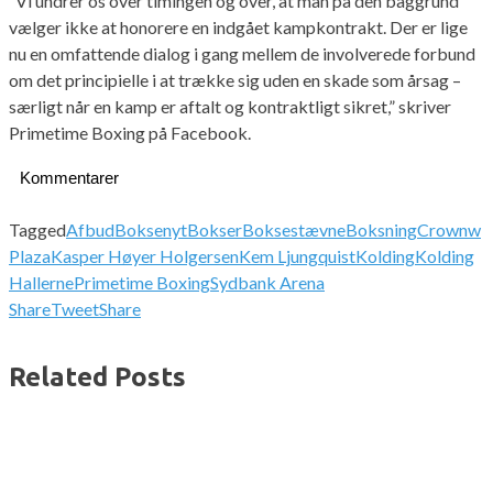
“Vi undrer os over timingen og over, at man på den baggrund
vælger ikke at honorere en indgået kampkontrakt. Der er lige
nu en omfattende dialog i gang mellem de involverede forbund
om det principielle i at trække sig uden en skade som årsag –
særligt når en kamp er aftalt og kontraktligt sikret,” skriver
Primetime Boxing på Facebook.
Kommentarer
Tagged
Afbud
Boksenyt
Bokser
Boksestævne
Boksning
Crownw
Plaza
Kasper Høyer Holgersen
Kem Ljungquist
Kolding
Kolding
Hallerne
Primetime Boxing
Sydbank Arena
Share
Tweet
Share
Related Posts