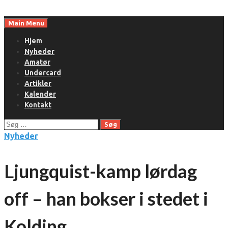
Skip
to
Main Menu
content
Hjem
Nyheder
Amatør
Undercard
Artikler
Kalender
Kontakt
Søg
efter:
Nyheder
Ljungquist-kamp lørdag
off – han bokser i stedet i
Kolding