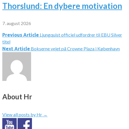
Thorslund: En dybere motivation
7. august 2026
Ljungquist officiel udfordrer til EBU Silver
Indlægsnavigation
Previous Article
titel
Bokserne vejet på Crowne Plaza i København
Next Article
About Hr
View all posts by Hr
→