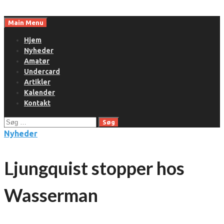
Skip
to
Main Menu
content
Hjem
Nyheder
Amatør
Undercard
Artikler
Kalender
Kontakt
Søg
efter:
Nyheder
Ljungquist stopper hos
Wasserman