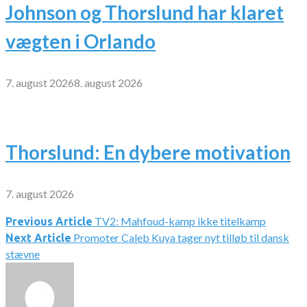
Johnson og Thorslund har klaret
vægten i Orlando
7. august 2026
8. august 2026
Thorslund: En dybere motivation
7. august 2026
TV2: Mahfoud-kamp ikke titelkamp
Indlægsnavigation
Previous Article
Promoter Caleb Kuya tager nyt tilløb til dansk
Next Article
stævne