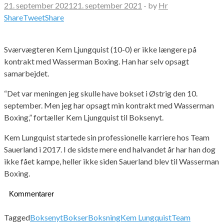
21. september 2021
21. september 2021
-
by
Hr
Share
Tweet
Share
Sværvægteren Kem Ljungquist (10-0) er ikke længere på
kontrakt med Wasserman Boxing. Han har selv opsagt
samarbejdet.
“Det var meningen jeg skulle have bokset i Østrig den 10.
september. Men jeg har opsagt min kontrakt med Wasserman
Boxing,” fortæller Kem Ljungquist til Boksenyt.
Kem Lungquist startede sin professionelle karriere hos Team
Sauerland i 2017. I de sidste mere end halvandet år har han dog
ikke fået kampe, heller ikke siden Sauerland blev til Wasserman
Boxing.
Kommentarer
Tagged
Boksenyt
Bokser
Boksning
Kem Lungquist
Team