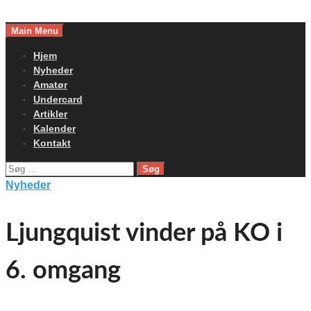
Skip
to
Main Menu
content
Hjem
Nyheder
Amatør
Undercard
Artikler
Kalender
Kontakt
Søg
efter:
Nyheder
Ljungquist vinder på KO i
6. omgang