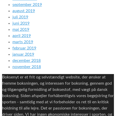
september 2019
august 2019
juli 2019
juni 2019
maj 2019
april 2019
marts 2019
februar 2019
januar 2019
december 2018
november 2018
Boksenyt er et frit og selvstændigt website, der ønsker at
fremme boksningen, og interessen for boksning, gennem god
og tilgængelig formidling af boksestof, med vægt på dansk
boksning. Siden afspejler forhåbentligvis vores begejstring for
sporten - samtidig med at vi forbeholder os ret til en kritisk
holdning til alle lejre. Det er passionen for boksningen, der
driver siden. Vi har ingen økonomiske interesser i sporten, og