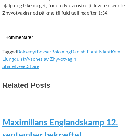
hjalp dog ikke meget, for en dyb venstre til leveren sendte
Zhyvotyagin ned på knæ til fuld tælling efter 1:34.
Kommentarer
Tagged
Boksenyt
Bokser
Boksning
Danish Fight Night
Kem
Ljungquist
Vyacheslav Zhyvotyagin
Share
Tweet
Share
Related Posts
Maximilians Englandskamp 12.
september bekræftet