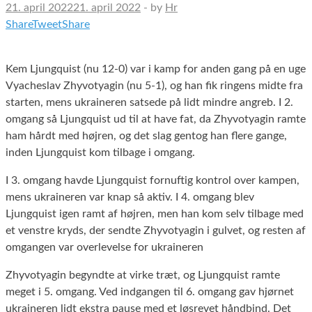
21. april 2022
21. april 2022
-
by
Hr
Share
Tweet
Share
Kem Ljungquist (nu 12-0) var i kamp for anden gang på en uge
Vyacheslav Zhyvotyagin (nu 5-1), og han fik ringens midte fra
starten, mens ukraineren satsede på lidt mindre angreb. I 2.
omgang så Ljungquist ud til at have fat, da Zhyvotyagin ramte
ham hårdt med højren, og det slag gentog han flere gange,
inden Ljungquist kom tilbage i omgang.
I 3. omgang havde Ljungquist fornuftig kontrol over kampen,
mens ukraineren var knap så aktiv. I 4. omgang blev
Ljungquist igen ramt af højren, men han kom selv tilbage med
et venstre kryds, der sendte Zhyvotyagin i gulvet, og resten af
omgangen var overlevelse for ukraineren
Zhyvotyagin begyndte at virke træt, og Ljungquist ramte
meget i 5. omgang. Ved indgangen til 6. omgang gav hjørnet
ukraineren lidt ekstra pause med et løsrevet håndbind. Det