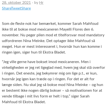
28. oktober 2021
-
by
Hr
Share
Tweet
Share
Som de fleste nok har bemærket, kommer Sarah Mahfoud
ikke til at bokse mod mexicaneren Mayelli Flores den 6.
november. Nu peger pilen mod et titelforsvar mod mandatory
udfordreren Nina Meinke. Det optager ikke Mahfoud så
meget. Hun er mest interesseret i, hvornår hun kan komme i
ringen igen, siger hun til Ekstra Bladet.
“Jeg ville gerne have bokset imod mexicaneren. Men i
virkeligheden er jeg ret ligeglad med, hvem jeg skal stå overfor
i ringen. Det eneste, jeg bekymrer mig om lige p.t., er kun,
hvornår jeg igen kan træde op i ringen. For det er alt for
længe siden. Nu skal jeg så bokse mod Nina Meinke ‒ og hun
er bestemt ikke nogen dårlig bokser ‒ så motivationen for at
vende tilbage i mit livs form er helt i top,” siger Sarah
Mahfoud til Ekstra Bladet.