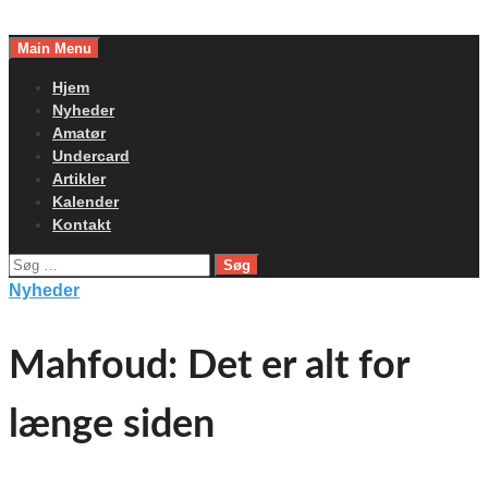
Skip
to
Main Menu
content
Hjem
Nyheder
Amatør
Undercard
Artikler
Kalender
Kontakt
Søg
efter:
Nyheder
Mahfoud: Det er alt for
længe siden