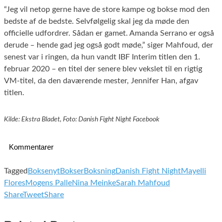
“Jeg vil netop gerne have de store kampe og bokse mod den
bedste af de bedste. Selvfølgelig skal jeg da møde den
officielle udfordrer. Sådan er gamet. Amanda Serrano er også
derude ‒ hende gad jeg også godt møde,” siger Mahfoud, der
senest var i ringen, da hun vandt IBF Interim titlen den 1.
februar 2020 – en titel der senere blev vekslet til en rigtig
VM-titel, da den daværende mester, Jennifer Han, afgav
titlen.
Kilde: Ekstra Bladet, Foto: Danish Fight Night Facebook
Kommentarer
Tagged
Boksenyt
Bokser
Boksning
Danish Fight Night
Mayelli
Flores
Mogens Palle
Nina Meinke
Sarah Mahfoud
Share
Tweet
Share