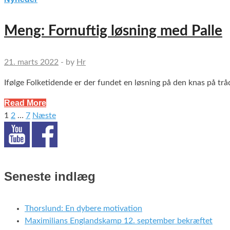
Meng: Fornuftig løsning med Palle
21. marts 2022
-
by
Hr
Ifølge Folketidende er der fundet en løsning på den knas på t
Read More
1
2
…
7
Næste
Indlægsinddeling
Seneste indlæg
Thorslund: En dybere motivation
Maximilians Englandskamp 12. september bekræftet