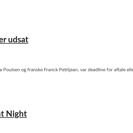
er udsat
ulsen og franske Franck Petitjean, var deadline for aftale eller
ht Night