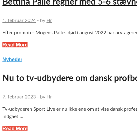
Bettina Palle regner med 5-6 stævn
1. februar 2024
-
by
Hr
Efter promoter Mogens Palles død i august 2022 har arvtageren 
Read More
Nyheder
Nu to tv-udbydere om dansk profb
7. februar 2023
-
by
Hr
Tv-udbyderen Sport Live er nu ikke ene om at vise dansk profes
indgået …
Read More