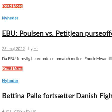
Read More
Nyheder
EBU: Poulsen vs. Petitjean purseoff
25. maj 2022
-
by
Hr
Da EBU fornylig beordrede en rematch mellem Enock Mwandila Po
Read More
Nyheder
Bettina Palle fortsætter Danish Fig
4. maj 2022
-
by
Hr