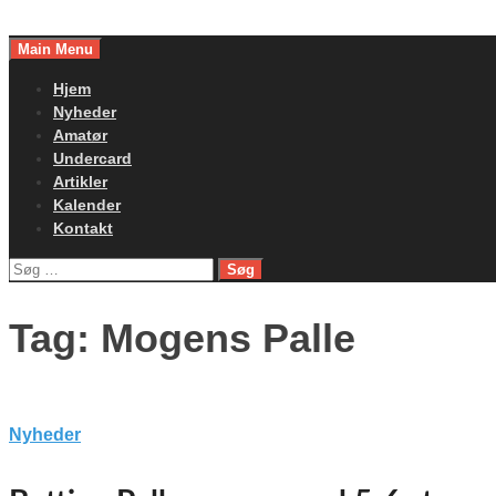
Skip
to
Main Menu
content
Hjem
Nyheder
Amatør
Undercard
Artikler
Kalender
Kontakt
Søg
efter:
Tag:
Mogens Palle
Nyheder