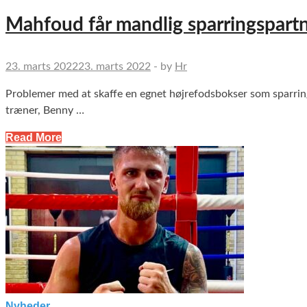
Mahfoud får mandlig sparringspart
23. marts 2022
23. marts 2022
-
by
Hr
Problemer med at skaffe en egnet højrefodsbokser som sparring
træner, Benny …
Read More
Nyheder