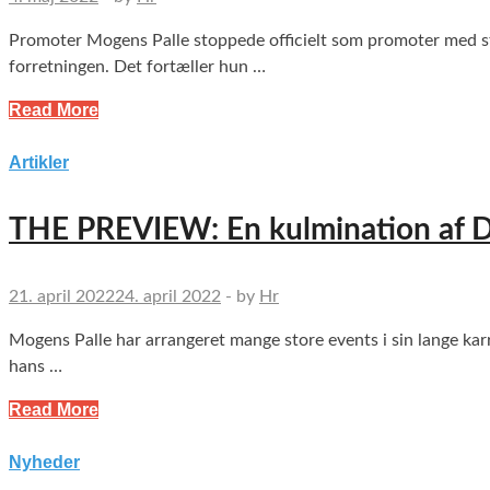
Promoter Mogens Palle stoppede officielt som promoter med st
forretningen. Det fortæller hun …
Read More
Artikler
THE PREVIEW: En kulmination af D
21. april 2022
24. april 2022
-
by
Hr
Mogens Palle har arrangeret mange store events i sin lange ka
hans …
Read More
Nyheder