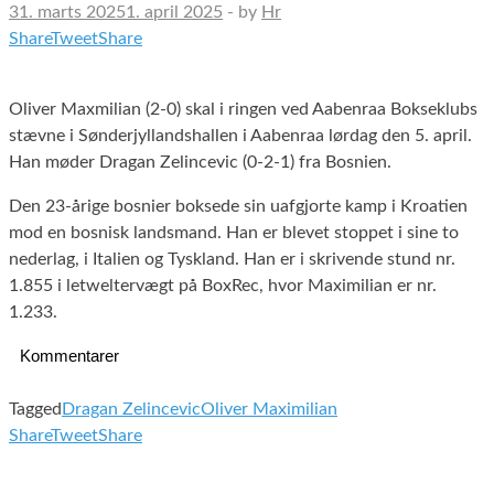
31. marts 2025
1. april 2025
-
by
Hr
Share
Tweet
Share
Oliver Maxmilian (2-0) skal i ringen ved Aabenraa Bokseklubs
stævne i Sønderjyllandshallen i Aabenraa lørdag den 5. april.
Han møder Dragan Zelincevic (0-2-1) fra Bosnien.
Den 23-årige bosnier boksede sin uafgjorte kamp i Kroatien
mod en bosnisk landsmand. Han er blevet stoppet i sine to
nederlag, i Italien og Tyskland. Han er i skrivende stund nr.
1.855 i letweltervægt på BoxRec, hvor Maximilian er nr.
1.233.
Kommentarer
Tagged
Dragan Zelincevic
Oliver Maximilian
Share
Tweet
Share