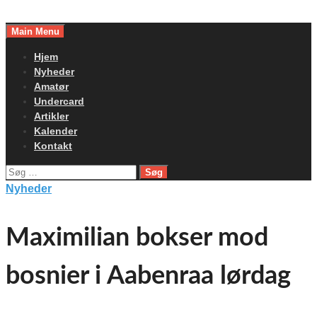
Skip
to
Main Menu
content
Hjem
Nyheder
Amatør
Undercard
Artikler
Kalender
Kontakt
Søg
efter:
Nyheder
Maximilian bokser mod
bosnier i Aabenraa lørdag