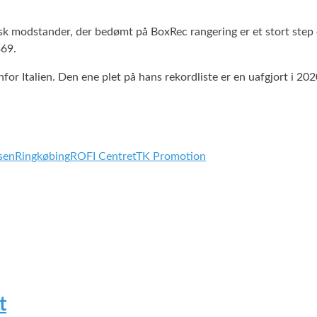
ensk modstander, der bedømt på BoxRec rangering er et stort step 
369.
for Italien. Den ene plet på hans rekordliste er en uafgjort i 2
sen
Ringkøbing
ROFI Centret
TK Promotion
t