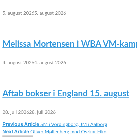
5. august 2026
5. august 2026
Melissa Mortensen i WBA VM-kamp
4. august 2026
4. august 2026
Aftab bokser i England 15. august
28. juli 2026
28. juli 2026
Previous Article
SM i Vordingborg, JM i Aalborg
Indlægsnavigation
Next Article
Oliver Møllenberg mod Oszkar Fiko