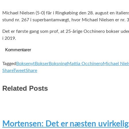
Michael Nielsen (5-0) får i Ringkøbing den 28. august en itali
stund nr. 267 i superbantamvægt, hvor Michael Nielsen er nr. 
Det er første gang som prof, at 25-årige Occhinero bokser uden
i 2019.
Kommentarer
Tagged
Boksenyt
Bokser
Boksning
Mattia Occhinero
Michael Niel
Share
Tweet
Share
Related Posts
Mortensen: Det er næsten uvirkelig