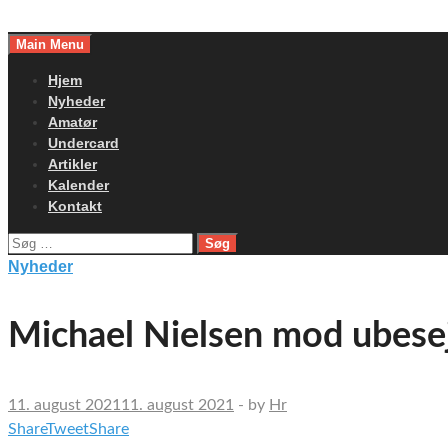
Skip
to
Main Menu
content
Hjem
Nyheder
Amatør
Undercard
Artikler
Kalender
Kontakt
Søg
efter:
Nyheder
Michael Nielsen mod ubesejr
11. august 2021
11. august 2021
-
by
Hr
Share
Tweet
Share