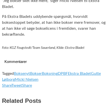
“Jeg bokser sket ikke mere,” siger Micki Nielsen til Ekstra
Bladet.
På Ekstra Bladets uddybende spørgsmål, hvorvidt
boksestoppet betyder, at han ikke bokser mere fremover, og
at han ikke vil søge bokselicens i fremtiden, svarer han
bekræftende.
Foto: KGZ Fougstedt/Team Sauerland, Kilde: Ekstra Bladet
Kommentarer
Tagged
Boksenyt
Bokser
Boksning
DPBF
Ekstra Bladet
Gutte
Løiborg
Micki Nielsen
Share
Tweet
Share
Related Posts