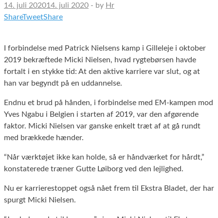
14. juli 2020
14. juli 2020
-
by
Hr
Share
Tweet
Share
I forbindelse med Patrick Nielsens kamp i Gilleleje i oktober
2019 bekræftede Micki Nielsen, hvad rygtebørsen havde
fortalt i en stykke tid: At den aktive karriere var slut, og at
han var begyndt på en uddannelse.
Endnu et brud på hånden, i forbindelse med EM-kampen mod
Yves Ngabu i Belgien i starten af 2019, var den afgørende
faktor. Micki Nielsen var ganske enkelt træt af at gå rundt
med brækkede hænder.
“Når værktøjet ikke kan holde, så er håndværket for hårdt,”
konstaterede træner Gutte Løiborg ved den lejlighed.
Nu er karrierestoppet også nået frem til Ekstra Bladet, der har
spurgt Micki Nielsen.