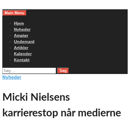
Skip
to
Main Menu
content
Hjem
Nyheder
Amatør
Undercard
Artikler
Kalender
Kontakt
Søg
efter:
Nyheder
Micki Nielsens
karrierestop når medierne