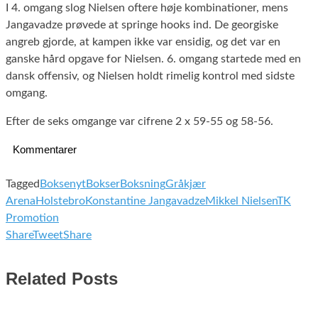
I 4. omgang slog Nielsen oftere høje kombinationer, mens
Jangavadze prøvede at springe hooks ind. De georgiske
angreb gjorde, at kampen ikke var ensidig, og det var en
ganske hård opgave for Nielsen. 6. omgang startede med en
dansk offensiv, og Nielsen holdt rimelig kontrol med sidste
omgang.
Efter de seks omgange var cifrene 2 x 59-55 og 58-56.
Kommentarer
Tagged
Boksenyt
Bokser
Boksning
Gråkjær
Arena
Holstebro
Konstantine Jangavadze
Mikkel Nielsen
TK
Promotion
Share
Tweet
Share
Related Posts