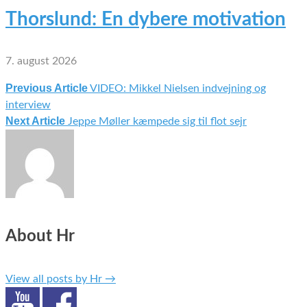
Thorslund: En dybere motivation
7. august 2026
Previous Article
VIDEO: Mikkel Nielsen indvejning og
Indlægsnavigation
interview
Next Article
Jeppe Møller kæmpede sig til flot sejr
About Hr
View all posts by Hr
→