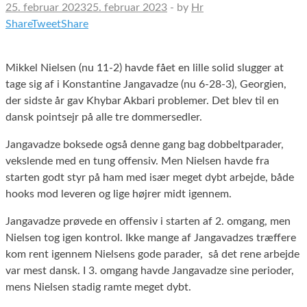
25. februar 2023
25. februar 2023
-
by
Hr
Share
Tweet
Share
Mikkel Nielsen (nu 11-2) havde fået en lille solid slugger at
tage sig af i Konstantine Jangavadze (nu 6-28-3), Georgien,
der sidste år gav Khybar Akbari problemer. Det blev til en
dansk pointsejr på alle tre dommersedler.
Jangavadze boksede også denne gang bag dobbeltparader,
vekslende med en tung offensiv. Men Nielsen havde fra
starten godt styr på ham med især meget dybt arbejde, både
hooks mod leveren og lige højrer midt igennem.
Jangavadze prøvede en offensiv i starten af 2. omgang, men
Nielsen tog igen kontrol. Ikke mange af Jangavadzes træffere
kom rent igennem Nielsens gode parader, så det rene arbejde
var mest dansk. I 3. omgang havde Jangavadze sine perioder,
mens Nielsen stadig ramte meget dybt.