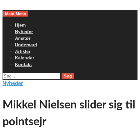
Skip
to
Main Menu
content
Hjem
Nyheder
Amatør
Undercard
Artikler
Kalender
Kontakt
Søg
efter:
Nyheder
Mikkel Nielsen slider sig til
pointsejr