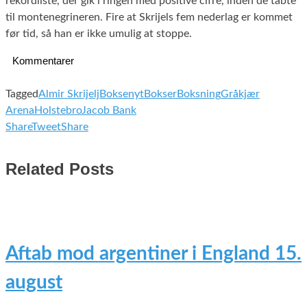
rekordliste, der gik i ringen med positive cifre, inden de tabte
til montenegrineren. Fire at Skrijels fem nederlag er kommet
før tid, så han er ikke umulig at stoppe.
Kommentarer
Tagged
Almir Skrijelj
Boksenyt
Bokser
Boksning
Gråkjær
Arena
Holstebro
Jacob Bank
Share
Tweet
Share
Related Posts
Aftab mod argentiner i England 15.
august