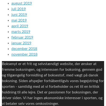
august 2019
juli 2019
juni 2019
maj 2019
april 2019
marts 2019
februar 2019
januar 2019
december 2018
november 2018
Boksenyt er et frit og selvstændigt website, der ønsker at
fremme boksningen, og interessen for boksning, gennem god
og tilgængelig formidling af boksestof, med vægt på dansk
boksning. Siden afspejler forhåbentligvis vores begejstring for
sporten - samtidig med at vi forbeholder os ret til en kritisk
holdning til alle lejre. Det er passionen for boksningen, der
driver siden. Vi har ingen økonomiske interesser i sporten, og
vi betaler selv vores omkostninger.