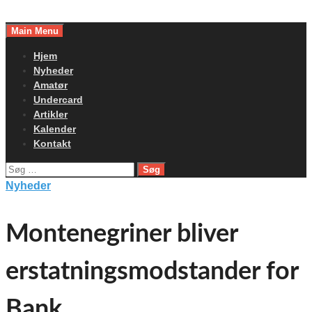
Skip
to
Main Menu
content
Hjem
Nyheder
Amatør
Undercard
Artikler
Kalender
Kontakt
Søg
efter:
Nyheder
Montenegriner bliver
erstatningsmodstander for
Bank