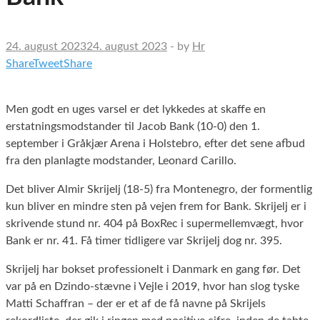
24. august 2023
24. august 2023
-
by
Hr
Share
Tweet
Share
Men godt en uges varsel er det lykkedes at skaffe en
erstatningsmodstander til Jacob Bank (10-0) den 1.
september i Gråkjær Arena i Holstebro, efter det sene afbud
fra den planlagte modstander, Leonard Carillo.
Det bliver Almir Skrijelj (18-5) fra Montenegro, der formentlig
kun bliver en mindre sten på vejen frem for Bank. Skrijelj er i
skrivende stund nr. 404 på BoxRec i supermellemvægt, hvor
Bank er nr. 41. Få timer tidligere var Skrijelj dog nr. 395.
Skrijelj har bokset professionelt i Danmark en gang før. Det
var på en Dzindo-stævne i Vejle i 2019, hvor han slog tyske
Matti Schaffran – der er et af de få navne på Skrijels