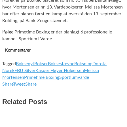
Norek er på BoxRec placeret som nr. 95 i superbantamvægt,
hvor Mortensen er nr. 13. Vardebokseren Melissa Mortensen
har efter planen først en kamp at overstå den 13. september i
Kolding, på Bank-Zeuge stævnet.
Ifølge Primetime Boxing er der planlagt 6 professionelle
kampe i Sportium i Varde.
Kommentarer
Tagged
Boksenyt
Bokser
Boksestævne
Boksning
Dorota
Norek
EBU Silver
Kasper Høyer Holgersen
Melissa
Mortensen
Primetime Boxing
Sportium
Varde
Share
Tweet
Share
Related Posts