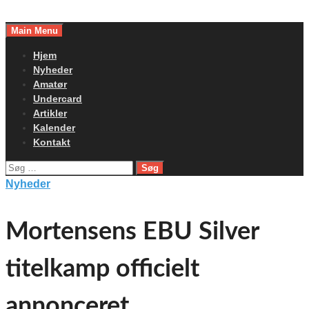
Skip
to
Main Menu
content
Hjem
Nyheder
Amatør
Undercard
Artikler
Kalender
Kontakt
Søg
efter:
Nyheder
Mortensens EBU Silver
titelkamp officielt
annonceret