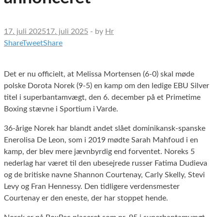
17. juli 2025
17. juli 2025
-
by
Hr
Share
Tweet
Share
Det er nu officielt, at Melissa Mortensen (6-0) skal møde
polske Dorota Norek (9-5) en kamp om den ledige EBU Silver
titel i superbantamvægt, den 6. december på et Primetime
Boxing stævne i Sportium i Varde.
36-årige Norek har blandt andet slået dominikansk-spanske
Enerolisa De Leon, som i 2019 mødte Sarah Mahfoud i en
kamp, der blev mere jævnbyrdig end forventet. Noreks 5
nederlag har været til den ubesejrede russer Fatima Dudieva
og de britiske navne Shannon Courtenay, Carly Skelly, Stevi
Levy og Fran Hennessy. Den tidligere verdensmester
Courtenay er den eneste, der har stoppet hende.