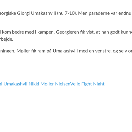
orgiske Giorgi Umakashvili (nu 7-10). Men paraderne var endnu e
 kom bedre med i kampen. Georgieren fik vist, at han godt kunne
rbejde.
ningen. Møller fik ram på Umakashvili med en venstre, og selv
gi Umakashvili
Nikki Møller Nielsen
Vejle Fight Night