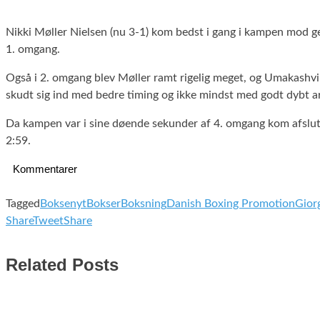
Nikki Møller Nielsen (nu 3-1) kom bedst i gang i kampen mod ge
1. omgang.
Også i 2. omgang blev Møller ramt rigelig meget, og Umakashvil
skudt sig ind med bedre timing og ikke mindst med godt dybt a
Da kampen var i sine døende sekunder af 4. omgang kom afslut
2:59.
Kommentarer
Tagged
Boksenyt
Bokser
Boksning
Danish Boxing Promotion
Gior
Share
Tweet
Share
Related Posts