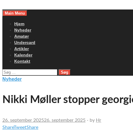
Skip
to
Main Menu
content
Hjem
Nyheder
Amatør
Undercard
Artikler
Kalender
Kontakt
Søg
efter:
Nyheder
Nikki Møller stopper georgie
26. september 2025
26. september 2025
-
by
Hr
Share
Tweet
Share