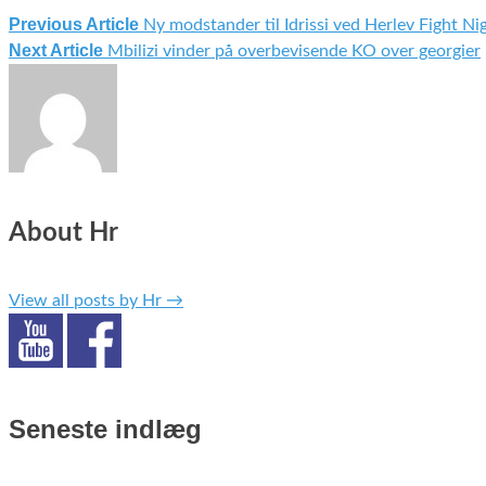
Previous Article
Ny modstander til Idrissi ved Herlev Fight Ni
Indlægsnavigation
Next Article
Mbilizi vinder på overbevisende KO over georgier
About Hr
View all posts by Hr
→
Seneste indlæg