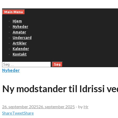
Skip
to
Main Menu
content
Hjem
Nyheder
Amatør
Undercard
Artikler
Kalender
Kontakt
Søg
efter:
Nyheder
Ny modstander til Idrissi v
26. september 2025
26. september 2025
-
by
Hr
Share
Tweet
Share