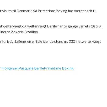
it visum til Danmark. Så Primetime Boxing har været nødt til
letweltervægt og weltervægt Barile har to gange været i Østrig,
ineren Zakaria Dzalilov.
Idrissi. Italieneren er i skrivende stund nr. 330 i letweltervægt
r Holgersen
Pasquale Barile
Primetime Boxing