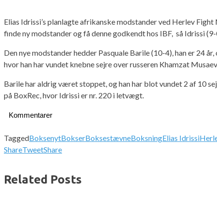
Elias Idrissi’s planlagte afrikanske modstander ved Herlev Fight 
finde ny modstander og få denne godkendt hos IBF, så Idrissi (9-
Den nye modstander hedder Pasquale Barile (10-4), han er 24 år,
hvor han har vundet knebne sejre over russeren Khamzat Musaev. 
Barile har aldrig været stoppet, og han har blot vundet 2 af 10 sej
på BoxRec, hvor Idrissi er nr. 220 i letvægt.
Kommentarer
Tagged
Boksenyt
Bokser
Boksestævne
Boksning
Elias Idrissi
Herl
Share
Tweet
Share
Related Posts