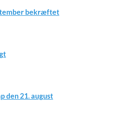
ptember bekræftet
gt
 den 21. august