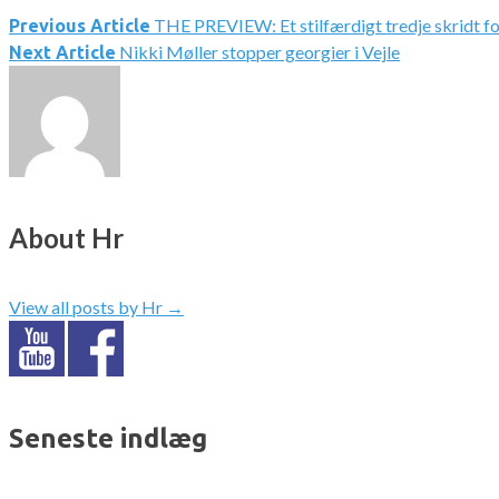
THE PREVIEW: Et stilfærdigt tredje skridt f
Indlægsnavigation
Previous Article
Nikki Møller stopper georgier i Vejle
Next Article
About Hr
View all posts by Hr
→
Seneste indlæg