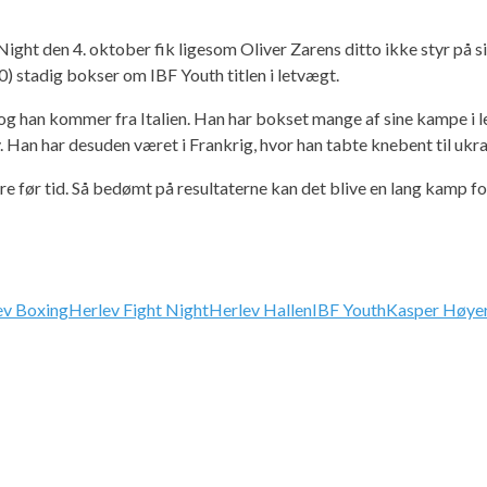
Night den 4. oktober fik ligesom Oliver Zarens ditto ikke styr på s
0) stadig bokser om IBF Youth titlen i letvægt.
 og han kommer fra Italien. Han har bokset mange af sine kampe i 
Han har desuden været i Frankrig, hvor han tabte knebent til ukra
re før tid. Så bedømt på resultaterne kan det blive en lang kamp for 
ev Boxing
Herlev Fight Night
Herlev Hallen
IBF Youth
Kasper Høye