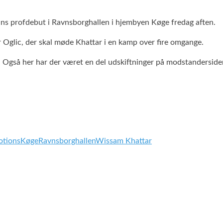
ns profdebut i Ravnsborghallen i hjembyen Køge fredag aften.
 Oglic, der skal møde Khattar i en kamp over fire omgange.
 Også her har der været en del udskiftninger på modstanderside
tions
Køge
Ravnsborghallen
Wissam Khattar