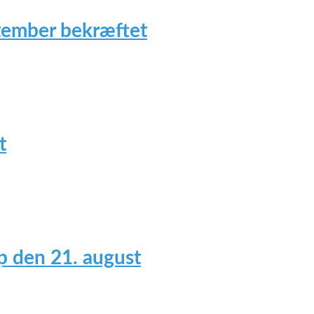
tember bekræftet
t
 den 21. august