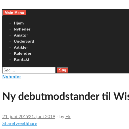
Skip
to
Main Menu
content
Hjem
Nyheder
Amatør
Undercard
Artikler
Kalender
Kontakt
Søg
efter:
Nyheder
Ny debutmodstander til Wi
21. juni 2019
21. juni 2019
-
by
Hr
Share
Tweet
Share