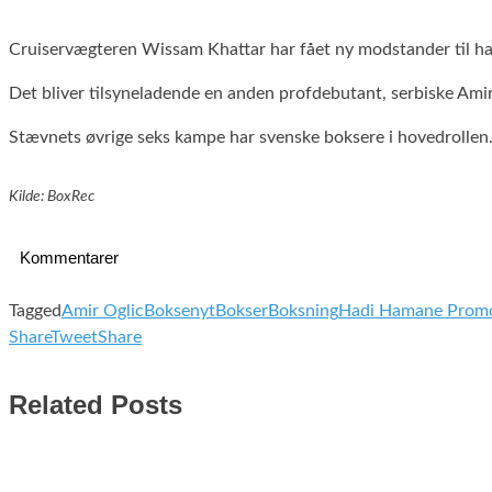
Cruiservægteren Wissam Khattar har fået ny modstander til ha
Det bliver tilsyneladende en anden profdebutant, serbiske Amir
Stævnets øvrige seks kampe har svenske boksere i hovedrollen.
Kilde: BoxRec
Kommentarer
Tagged
Amir Oglic
Boksenyt
Bokser
Boksning
Hadi Hamane Promo
Share
Tweet
Share
Related Posts