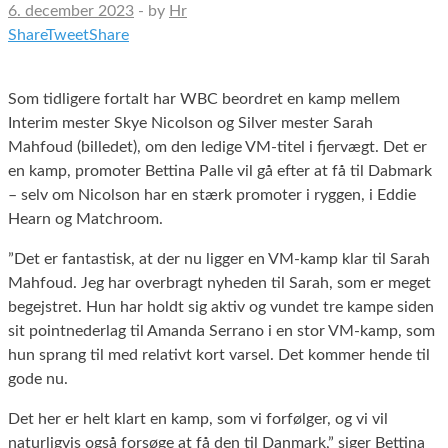
6. december 2023
-
by
Hr
Share
Tweet
Share
Som tidligere fortalt har WBC beordret en kamp mellem
Interim mester Skye Nicolson og Silver mester Sarah
Mahfoud (billedet), om den ledige VM-titel i fjervægt. Det er
en kamp, promoter Bettina Palle vil gå efter at få til Dabmark
– selv om Nicolson har en stærk promoter i ryggen, i Eddie
Hearn og Matchroom.
”Det er fantastisk, at der nu ligger en VM-kamp klar til Sarah
Mahfoud. Jeg har overbragt nyheden til Sarah, som er meget
begejstret. Hun har holdt sig aktiv og vundet tre kampe siden
sit pointnederlag til Amanda Serrano i en stor VM-kamp, som
hun sprang til med relativt kort varsel. Det kommer hende til
gode nu.
Det her er helt klart en kamp, som vi forfølger, og vi vil
naturligvis også forsøge at få den til Danmark,” siger Bettina