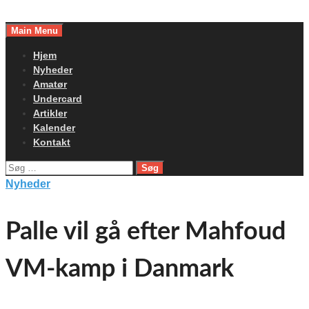
Skip
to
Main Menu
content
Hjem
Nyheder
Amatør
Undercard
Artikler
Kalender
Kontakt
Søg
efter:
Nyheder
Palle vil gå efter Mahfoud
VM-kamp i Danmark