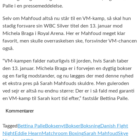
Palle i en pressemeddelelse.
Selv om Mahfoud altså nu står til en VM-kamp, så skal hun
stadig forsvare sin WBC Silver titel den 13. januar mod
Michela Braga i Royal Arena. Her er Mahfoud meget klar
favorit, men skulle overraskelsen ske, forsvinder VM-chancen
også.
“VM-kampen falder naturligvis til jorden, hvis Sarah taber
den 13. januar. Michela Braga er i forvejen en dygtig bokser
og en farlig modstander, og nu lægges der med denne nyhed
et ekstra pres på Sarah Mahfouds skuldre. Men guleroden
ved sejr er altså nu endnu større: Der er i så fald med garanti
en VM-kamp til Sarah kort tid efter,” fastslår Bettina Palle.
Kommentarer
Tagged
Bettina Palle
Boksenyt
Bokser
Boksning
Danish Fight
Night
Eddie Hearn
Matchroom Boxing
Sarah Mahfoud
Skye