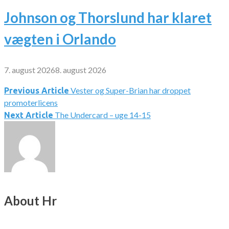
Johnson og Thorslund har klaret
vægten i Orlando
7. august 2026
8. august 2026
Vester og Super-Brian har droppet
Indlægsnavigation
Previous Article
promoterlicens
The Undercard – uge 14-15
Next Article
About Hr