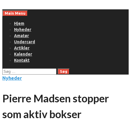
Skip
to
Main Menu
content
Hjem
Nyheder
Amatør
Undercard
Artikler
Kalender
Kontakt
Søg
efter:
Nyheder
Pierre Madsen stopper
som aktiv bokser