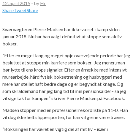
12. april 2019
-
by
Hr
Share
Tweet
Share
Sværvægteren Pierre Madsen har ikke været i kamp siden
januar 2018. Nu har han valgt definitivt at stoppe som aktiv
bokser.
“Efter en meget lang og meget nøje overvejende periode har jeg
besluttet at stoppe min karriere som bokser. Jeg mener, man
bør lytte til ens krops signaler. Efter en årrække med intensivt
murearbejde, hård fysisk boksetræning og husbyggeri med
mere har stellet haft bedre dage og er begyndt at knage. Og
som skraldemand har jeg lang tid til min pensionsalder– så jeg
vil sige tak for kampen,” skriver Pierre Madsen på Facebook.
Madsen stopper med en professionel rekordliste på 11-0. Han
vil dog ikke helt slippe sporten, for han vil gerne være træner.
“Boksningen har været en vigtig del af mit liv – især i