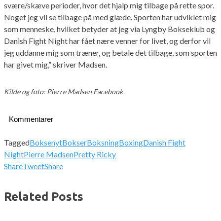
svære/skæve perioder, hvor det hjalp mig tilbage på rette spor.
Noget jeg vil se tilbage på med glæde. Sporten har udviklet mig
som menneske, hvilket betyder at jeg via Lyngby Bokseklub og
Danish Fight Night har fået nære venner for livet, og derfor vil
jeg uddanne mig som træner, og betale det tilbage, som sporten
har givet mig,” skriver Madsen.
Kilde og foto: Pierre Madsen Facebook
Kommentarer
Tagged
Boksenyt
Bokser
Boksning
Boxing
Danish Fight
Night
Pierre Madsen
Pretty Ricky
Share
Tweet
Share
Related Posts