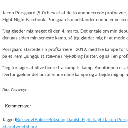
Jacob Porsgaard (5-0) blev et af de to annoncerede profnavne,
Fight Night Facebook. Porsgaards modstander endnu er velke
“Jeg glæder mig meget til den 4. marts. Det er tale om min debut
den gas siden min seneste kamp, så jeg glæder mig til at møde 
Porsgaard startede sin profkarriere i 2019, med tre kampe for 
på et Kem Ljungquist stævne i Nykøbing Falster, og så i en pro
“Jeg forsøger at blive bedre fra kamp til kamp. Ambitionen er a
Derfor gælder det om at vinde mine kampe og arbejde mig op ad ra
Foto: Boksenyt
Kommentarer
Tagged
Boksenyt
Bokser
Boksning
Danish Fight Night
Jacob Pors
Share
Tweet
Share