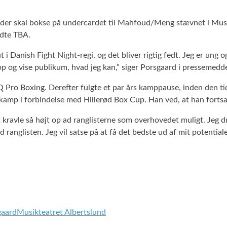
 der skal bokse på undercardet til Mahfoud/Meng stævnet i Musik
ndte TBA.
 i Danish Fight Night-regi, og det bliver rigtig fedt. Jeg er ung 
op og vise publikum, hvad jeg kan,” siger Porsgaard i pressemedde
Q Pro Boxing. Derefter fulgte et par års kamppause, inden den ti
fkamp i forbindelse med Hillerød Box Cup. Han ved, at han fortsa
t kravle så højt op ad ranglisterne som overhovedet muligt. Jeg d
nglisten. Jeg vil satse på at få det bedste ud af mit potentiale 
gaard
Musikteatret Albertslund