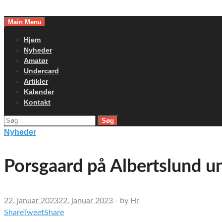
Skip
to
Main Menu
content
Hjem
Nyheder
Amatør
Undercard
Artikler
Kalender
Kontakt
Søg
efter:
Nyheder
Porsgaard på Albertslund u
22. januar 2023
22. januar 2023
-
by
Hr
Share
Tweet
Share