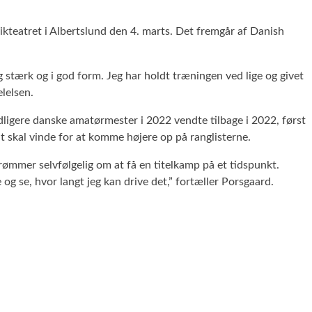
teatret i Albertslund den 4. marts. Det fremgår af Danish
og stærk og i god form. Jeg har holdt træningen ved lige og givet
lelsen.
dligere danske amatørmester i 2022 vendte tilbage i 2022, først
t skal vinde for at komme højere op på ranglisterne.
rømmer selvfølgelig om at få en titelkamp på et tidspunkt.
og se, hvor langt jeg kan drive det,” fortæller Porsgaard.