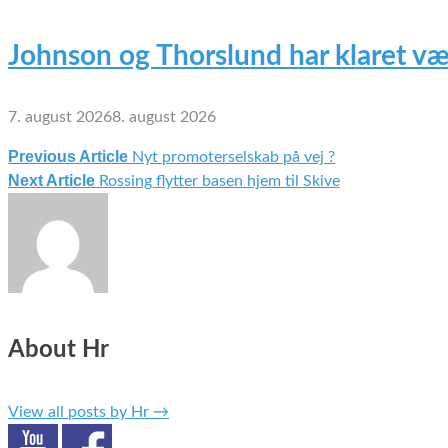
Johnson og Thorslund har klaret væ
7. august 2026
8. august 2026
Previous Article
Nyt promoterselskab på vej ?
Indlægsnavigation
Next Article
Rossing flytter basen hjem til Skive
About Hr
View all posts by Hr
→