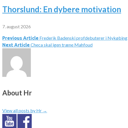
Thorslund: En dybere motivation
7. august 2026
Frederik Badenski profdebuterer i Nykøbing
Indlægsnavigation
Previous Article
Checa skal igen træne Mahfoud
Next Article
About Hr
View all posts by Hr
→