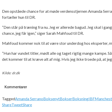
Den opståede chance for at møde verdensstjernen Amanda Serrano 
fortæller hun til DR.
“Den står på træning fra nu. Jeg er allerede bagud. Jeg skal i gang
chance, jeg får igen,” siger Sarah Mahfoud til DR.
Mahfoud kommer nok til at være stor underdog hos eksperter, me
“Hun har vundet titler, mødt alle og taget rigtig mange kampe. Så
det kommer til at kræve alt af mig. Hvis jeg ikke troede på, at jeg 
Kilde: dr.dk
Kommentarer
Tagged
Amanda Serrano
Boksenyt
Bokser
Boksning
IBF
Manchest
Share
Tweet
Share