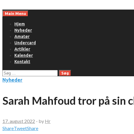
Skip
to
Main Menu
content
Hjem
Nyheder
Amatør
Undercard
Artikler
Kalender
Kontakt
Søg
efter:
Nyheder
Sarah Mahfoud tror på sin 
17. august 2022
-
by
Hr
Share
Tweet
Share