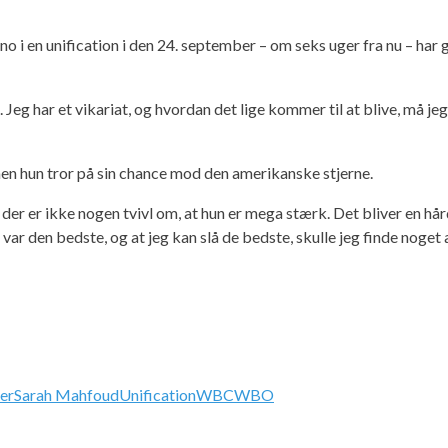
i en unification i den 24. september – om seks uger fra nu – har 
. Jeg har et vikariat, og hvordan det lige kommer til at blive, må jeg
n hun tror på sin chance mod den amerikanske stjerne.
 der er ikke nogen tvivl om, at hun er mega stærk. Det bliver en hå
var den bedste, og at jeg kan slå de bedste, skulle jeg finde noget a
er
Sarah Mahfoud
Unification
WBC
WBO