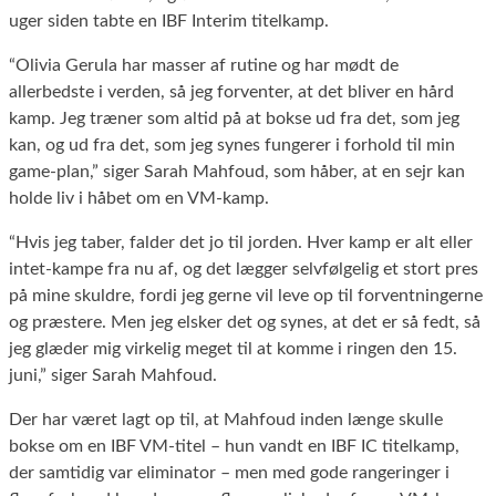
uger siden tabte en IBF Interim titelkamp.
“Olivia Gerula har masser af rutine og har mødt de
allerbedste i verden, så jeg forventer, at det bliver en hård
kamp. Jeg træner som altid på at bokse ud fra det, som jeg
kan, og ud fra det, som jeg synes fungerer i forhold til min
game-plan,” siger Sarah Mahfoud, som håber, at en sejr kan
holde liv i håbet om en VM-kamp.
“Hvis jeg taber, falder det jo til jorden. Hver kamp er alt eller
intet-kampe fra nu af, og det lægger selvfølgelig et stort pres
på mine skuldre, fordi jeg gerne vil leve op til forventningerne
og præstere. Men jeg elsker det og synes, at det er så fedt, så
jeg glæder mig virkelig meget til at komme i ringen den 15.
juni,” siger Sarah Mahfoud.
Der har været lagt op til, at Mahfoud inden længe skulle
bokse om en IBF VM-titel – hun vandt en IBF IC titelkamp,
der samtidig var eliminator – men med gode rangeringer i