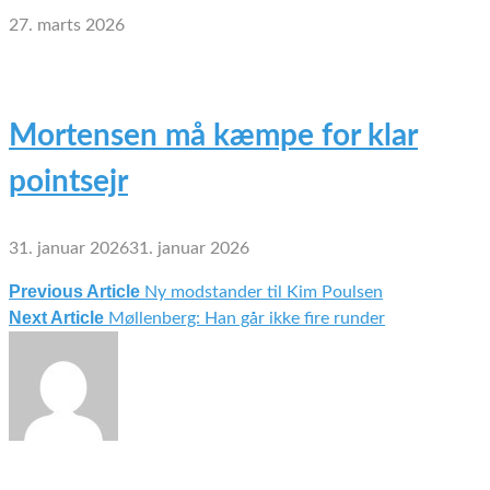
27. marts 2026
Mortensen må kæmpe for klar
pointsejr
31. januar 2026
31. januar 2026
Previous Article
Ny modstander til Kim Poulsen
Indlægsnavigation
Next Article
Møllenberg: Han går ikke fire runder