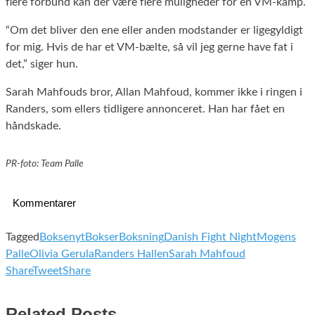
flere forbund kan der være flere muligheder for en VM-kamp.
“Om det bliver den ene eller anden modstander er ligegyldigt
for mig. Hvis de har et VM-bælte, så vil jeg gerne have fat i
det,” siger hun.
Sarah Mahfouds bror, Allan Mahfoud, kommer ikke i ringen i
Randers, som ellers tidligere annonceret. Han har fået en
håndskade.
PR-foto: Team Palle
Kommentarer
Tagged
Boksenyt
Bokser
Boksning
Danish Fight Night
Mogens
Palle
Olivia Gerula
Randers Hallen
Sarah Mahfoud
Share
Tweet
Share
Related Posts