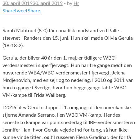
30. april 2019
30. april 2019
-
by
Hr
Share
Tweet
Share
Sarah Mahfoud (8-0) får canadisk modstand ved Palle-
stævnet i Randers den 15. juni. Hun skal møde Olivia Gerula
(18-18-2).
Gerula, der bliver 40 år den 1. maj, er tidligere WBC-
verdensmester i superfjervægt. Hun har tre gange mødt den
nuværende WBA/WBC-verdensmester i fjervægt, Jelena
Mrdjenovich, med en sejr og to nederlag. I 2010 og 2011 var
hun to gange i Sverige, hvor hun begge gange tabte WBC
VM-kampe til Frida Wallberg.
I 2016 blev Gerula stoppet i 1. omgang, af den amerikanske
stjerne Amanda Serrano, i en WBO VM-kamp. Hendes
seneste to kampe var pointsnederlag til IBF-verdensmesteren
Jennifer Han, hvor Gerula vejede ind for tung, så hun ikke
kunne vinde titlen, og til russeren Elena Gradinar, der for få