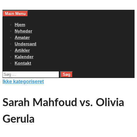
Skip
to
Main Menu
content
Hjem
Nyheder
Amatør
Undercard
Artikler
Kalender
Kontakt
Søg
efter:
Ikke kategoriseret
Sarah Mahfoud vs. Olivia
Gerula